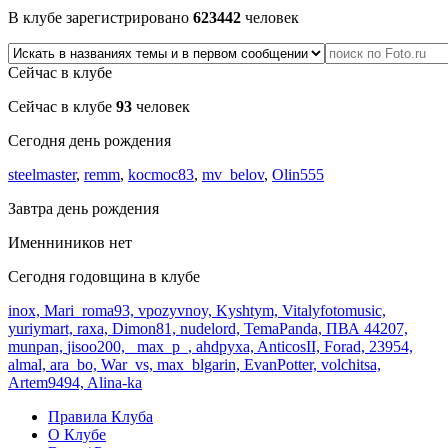
В клубе зарегистрировано
623442
человек
Сейчас в клубе
Сейчас в клубе
93
человек
Сегодня день рождения
steelmaster
,
remm
,
kocmoc83
,
mv_belov
,
Olin555
Завтра день рождения
Именниников нет
Сегодня годовщина в клубе
inox,
Mari_roma93,
vpozyvnoy,
Kyshtym,
Vitalyfotomusic,
yuriymart,
raxa,
Dimon81,
nudelord,
TemaPanda,
ПВА 44207,
munpan,
jisoo200,
_max_p_,
ahdpyxa,
AnticosII,
Forad,
23954,
almal,
ara_bo,
War_vs,
max_blgarin,
EvanPotter,
volchitsa,
Artem9494,
Alina-ka
Правила Клуба
О Клубе