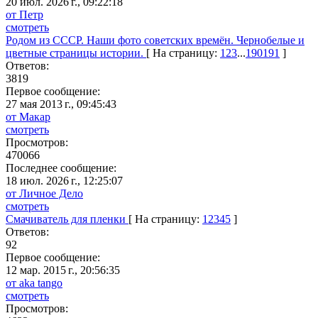
20 июл. 2026 г., 09:22:18
от Петр
смотреть
Родом из СССР. Наши фото советских времён. Чернобелые и
цветные страницы истории.
[ На страницу:
1
2
3
...
190
191
]
Ответов:
3819
Первое сообщение:
27 мая 2013 г., 09:45:43
от Макар
смотреть
Просмотров:
470066
Последнее сообщение:
18 июл. 2026 г., 12:25:07
от Личное Дело
смотреть
Смачиватель для пленки
[ На страницу:
1
2
3
4
5
]
Ответов:
92
Первое сообщение:
12 мар. 2015 г., 20:56:35
от aka tango
смотреть
Просмотров: