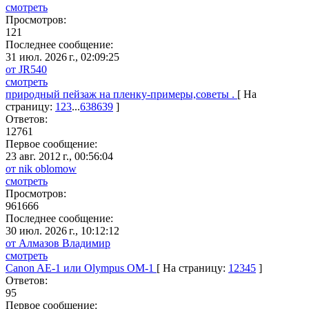
смотреть
Просмотров:
121
Последнее сообщение:
31 июл. 2026 г., 02:09:25
от JR540
смотреть
природный пейзаж на пленку-примеры,советы .
[ На
страницу:
1
2
3
...
638
639
]
Ответов:
12761
Первое сообщение:
23 авг. 2012 г., 00:56:04
от nik oblomow
смотреть
Просмотров:
961666
Последнее сообщение:
30 июл. 2026 г., 10:12:12
от Алмазов Владимир
смотреть
Canon AE-1 или Olympus OM-1
[ На страницу:
1
2
3
4
5
]
Ответов:
95
Первое сообщение: