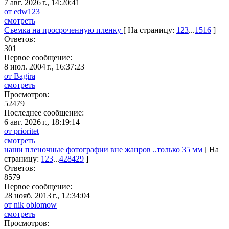
7 авг. 2026 г., 14:20:41
от edw123
смотреть
Съемка на просроченную пленку
[ На страницу:
1
2
3
...
15
16
]
Ответов:
301
Первое сообщение:
8 июл. 2004 г., 16:37:23
от Bagira
смотреть
Просмотров:
52479
Последнее сообщение:
6 авг. 2026 г., 18:19:14
от prioritet
смотреть
наши пленочные фотографии вне жанров ..только 35 мм
[ На
страницу:
1
2
3
...
428
429
]
Ответов:
8579
Первое сообщение:
28 нояб. 2013 г., 12:34:04
от nik oblomow
смотреть
Просмотров: