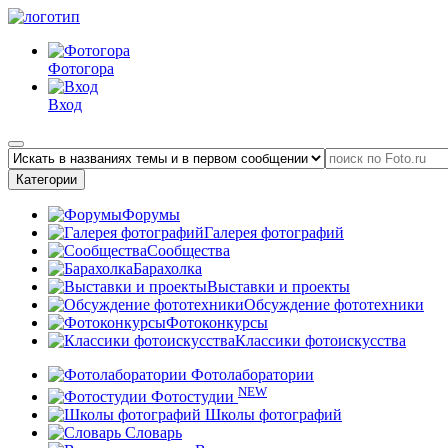
Фотогора
Вход
Категории
Форумы
Галерея фотографий
Сообщества
Барахолка
Выставки и проекты
Обсуждение фототехники
Фотоконкурсы
Классики фотоискусства
Фотолаборатории
NEW
Фотостудии
Школы фотографий
Словарь