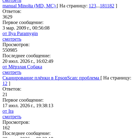
смотреть
manual Minolta (MD, MC)
[ На страницу:
1
2
3
...
181
182
]
Ответов:
3629
Первое сообщение:
3 мар. 2009 г., 00:56:08
от Ilya Paramygin
смотреть
Просмотров:
550985
Последнее сообщение:
20 июл. 2026 г., 16:02:49
от Мёрзлая Собака
смотреть
Сканирование плёнки в EpsonScan: проблема
[ На страницу:
1
2
]
Ответов:
21
Первое сообщение:
17 июл. 2026 г., 19:38:13
от Ira
смотреть
Просмотров:
162
Последнее сообщение: