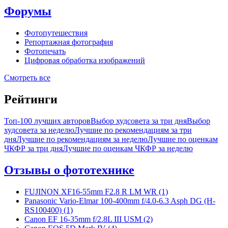
Форумы
Фотопутешествия
Репортажная фотография
Фотопечать
Цифровая обработка изображений
Смотреть все
Рейтинги
Топ-100 лучших авторов
Выбор худсовета за три дня
Выбор
худсовета за неделю
Лучшие по рекомендациям за три
дня
Лучшие по рекомендациям за неделю
Лучшие по оценкам
ЧКФР за три дня
Лучшие по оценкам ЧКФР за неделю
Отзывы о фототехнике
FUJINON XF16-55mm F2.8 R LM WR (1)
Panasonic Vario-Elmar 100-400mm f/4.0-6.3 Asph DG (H-
RS100400) (1)
Canon EF 16-35mm f/2.8L III USM (2)