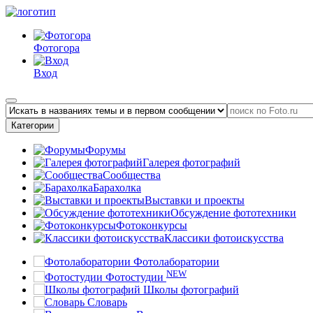
Фотогора
Вход
Категории
Форумы
Галерея фотографий
Сообщества
Барахолка
Выставки и проекты
Обсуждение фототехники
Фотоконкурсы
Классики фотоискусства
Фотолаборатории
NEW
Фотостудии
Школы фотографий
Словарь