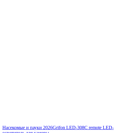
Насекомые и пауки 2026
Grifon LED-308C remote LED-
осветитель для камеры