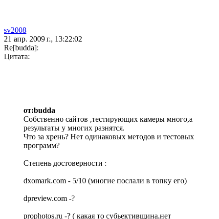
sv2008
21 апр. 2009 г., 13:22:02
Re[budda]:
Цитата:
от:budda
Собственно сайтов ,тестирующих камеры много,а
результаты у многих разнятся.
Что за хрень? Нет одинаковых методов и тестовых
программ?
Степень достоверности :
dxomark.com - 5/10 (многие послали в топку его)
dpreview.com -?
prophotos.ru -? ( какая то субьективщина,нет