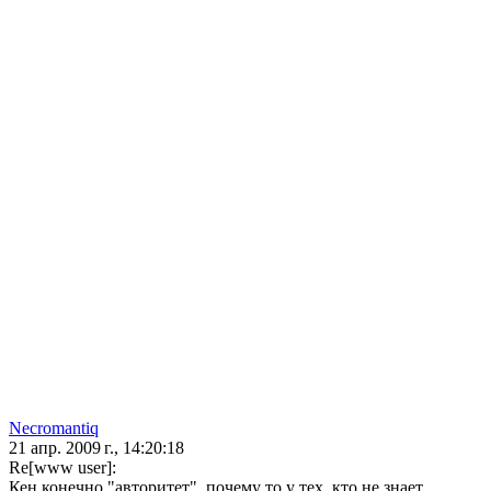
Necromantiq
21 апр. 2009 г., 14:20:18
Re[www user]:
Кен конечно "авторитет", почему то у тех, кто не знает