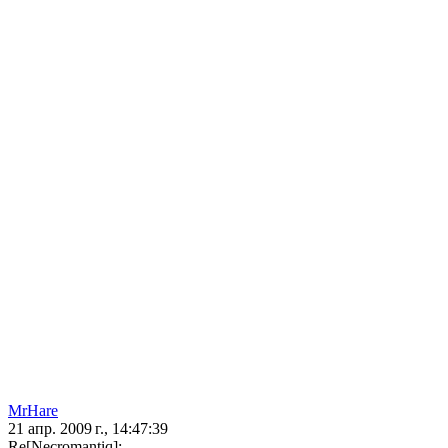
MrHare
21 апр. 2009 г., 14:47:39
Re[Necromantiq]: