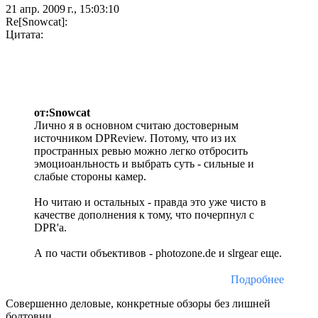
21 апр. 2009 г., 15:03:10
Re[Snowcat]:
Цитата:
от:Snowcat
Лично я в основном считаю достоверным
источником DPReview. Потому, что из их
пространных ревью можно легко отбросить
эмоциоанльность и выбрать суть - сильные и
слабые стороны камер.
Но читаю и остальных - правда это уже чисто в
качестве дополнения к тому, что почерпнул с
DPR'а.
А по части объективов - photozone.de и slrgear еще.
Подробнее
Совершенно деловые, конкретные обзоры без лишней
болтовни.