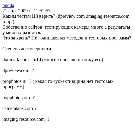
budda
21 апр. 2009 г., 12:52:55
Каким тестам ЦЗ верить? (dpreview.com ,imaging-resource.com
и пр.)
Собственно сайтов ,тестирующих камеры много,а результаты
у многих разнятся.
Что за хрень? Нет одинаковых методов и тестовых программ?
Степень достоверности :
dxomark.com - 5/10 (многие послали в топку его)
dpreview.com -?
prophotos.ru -? ( какая то субьективщина,нет тестовых
программ)
popphoto.com -?
cameralabs.com-?
imaging-resource.com -?