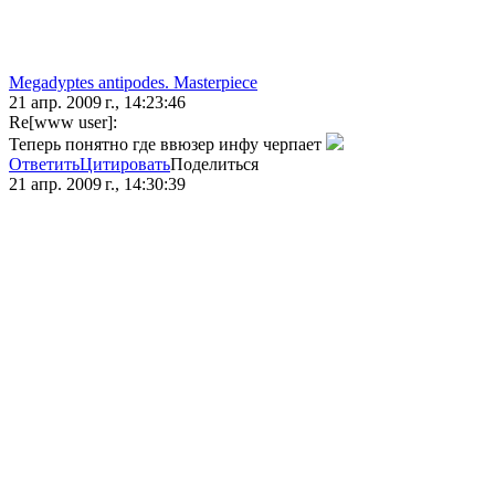
Megadyptes antipodes. Masterpiece
21 апр. 2009 г., 14:23:46
Re[www user]:
Теперь понятно где ввюзер инфу черпает
Ответить
Цитировать
Поделиться
21 апр. 2009 г., 14:30:39