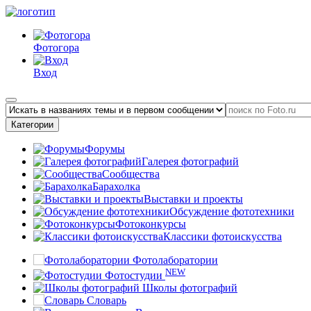
Фотогора
Вход
Категории
Форумы
Галерея фотографий
Сообщества
Барахолка
Выставки и проекты
Обсуждение фототехники
Фотоконкурсы
Классики фотоискусства
Фотолаборатории
NEW
Фотостудии
Школы фотографий
Словарь