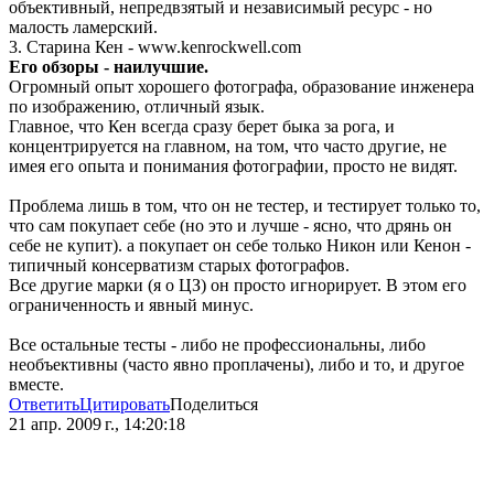
объективный, непредвзятый и независимый ресурс - но
малость ламерский.
3. Старина Кен - www.kenrockwell.com
Его обзоры - наилучшие.
Огромный опыт хорошего фотографа, образование инженера
по изображению, отличный язык.
Главное, что Кен всегда сразу берет быка за рога, и
концентрируется на главном, на том, что часто другие, не
имея его опыта и понимания фотографии, просто не видят.
Проблема лишь в том, что он не тестер, и тестирует только то,
что сам покупает себе (но это и лучше - ясно, что дрянь он
себе не купит). а покупает он себе только Никон или Кенон -
типичный консерватизм старых фотографов.
Все другие марки (я о ЦЗ) он просто игнорирует. В этом его
ограниченность и явный минус.
Все остальные тесты - либо не профессиональны, либо
необъективны (часто явно проплачены), либо и то, и другое
вместе.
Ответить
Цитировать
Поделиться
21 апр. 2009 г., 14:20:18