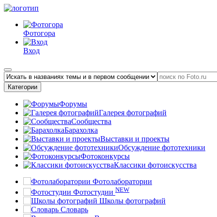
Фотогора
Вход
Категории
Форумы
Галерея фотографий
Сообщества
Барахолка
Выставки и проекты
Обсуждение фототехники
Фотоконкурсы
Классики фотоискусства
Фотолаборатории
NEW
Фотостудии
Школы фотографий
Словарь