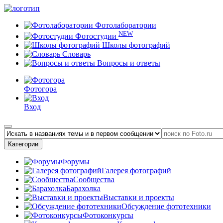
Фотолаборатории
NEW
Фотостудии
Школы фотографий
Словарь
Вопросы и ответы
Фотогора
Вход
Категории
Форумы
Галерея фотографий
Сообщества
Барахолка
Выставки и проекты
Обсуждение фототехники
Фотоконкурсы