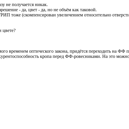
зу не получается никак.
решение - да, цвет - да, но не объём как таковой.
 ГРИП тоже (скомпенсирован увеличением относительно отверстия
и цвете?
мого временем оптического закона, придётся переходить на ФФ
курентоспособность кропа перед ФФ-ровесниками. На это можно 