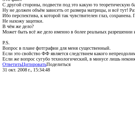
С другой стороны, подвести под это какую то теоретическую ба
Ну не должен объём зависеть от размера матрицы, и всё тут! Раз
Ибо перспектива, к которой так чувствителен глаз, сохранена.
Не нахожу зацепки.
В чём же дело?
Может быть всё же дело именно в более реальных разрешении 
P.S.
Вопрос в плане фотграфии для меня существенный.
Если это свойство ФФ является следствием какого непреодоли
Если же вопрос сугубо технологический, в минусе лишь некон
Ответить
Цитировать
Поделиться
31 окт. 2008 г., 15:34:48