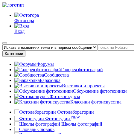
Фотогора
Вход
Категории
Форумы
Галерея фотографий
Сообщества
Барахолка
Выставки и проекты
Обсуждение фототехники
Фотоконкурсы
Классики фотоискусства
Фотолаборатории
NEW
Фотостудии
Школы фотографий
Словарь