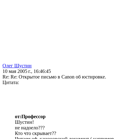
Олег Шустин
10 мая 2005 г., 16:46:45
Re: Re: Открытое письмо в Canon об юстировке.
Цитата:
от:Профессор
Шустин!
не надоело???
Кто что скрывает??
Читаем оф. каноновский документ ( например