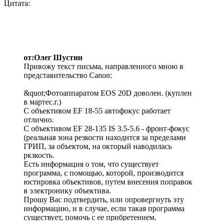
Цитата:
от:Олег Шустин
Привожу текст письма, направленного мною в
представительство Canon:
&quot;Фотоаппаратом EOS 20D доволен. (куплен
в мартес.г.)
С объективом EF 18-55 автофокус работает
отлично.
С объективом EF 28-135 IS 3.5-5.6 - фронт-фокус
(реальная зона резкости находится за пределами
ГРИП, за объектом, на окторый наводилась
ркзкость.
Есть информация о том, что существует
программа, с помощью, которой, производится
юстировка объективов, путем внесения поправок
в электронику объектива.
Прошу Вас подтвердить, или опровергнуть эту
информацию, и в случае, если такая программа
существует, помочь с ее прибретением.