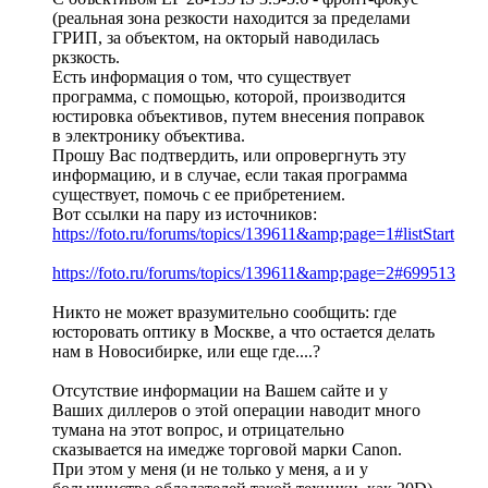
(реальная зона резкости находится за пределами
ГРИП, за объектом, на окторый наводилась
ркзкость.
Есть информация о том, что существует
программа, с помощью, которой, производится
юстировка объективов, путем внесения поправок
в электронику объектива.
Прошу Вас подтвердить, или опровергнуть эту
информацию, и в случае, если такая программа
существует, помочь с ее прибретением.
Вот ссылки на пару из источников:
https://foto.ru/forums/topics/139611&amp;page=1#listStart
https://foto.ru/forums/topics/139611&amp;page=2#699513
Никто не может вразумительно сообщить: где
юсторовать оптику в Москве, а что остается делать
нам в Новосибирке, или еще где....?
Отсутствие информации на Вашем сайте и у
Ваших диллеров о этой операции наводит много
тумана на этот вопрос, и отрицательно
сказывается на имедже торговой марки Canon.
При этом у меня (и не только у меня, а и у