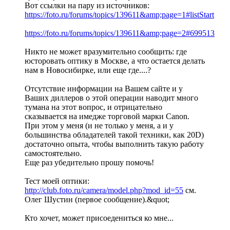
Вот ссылки на пару из источников:
https://foto.ru/forums/topics/139611&amp;page=1#listStart
https://foto.ru/forums/topics/139611&amp;page=2#699513
Никто не может вразумительно сообщить: где
юсторовать оптику в Москве, а что остается делать
нам в Новосибирке, или еще где....?
Отсутствие информации на Вашем сайте и у
Ваших диллеров о этой операции наводит много
тумана на этот вопрос, и отрицательно
сказывается на имедже торговой марки Canon.
При этом у меня (и не только у меня, а и у
большинства обладателей такой техники, как 20D)
достаточно опыта, чтобы выполнить такую работу
самостоятельно.
Еще раз убедительно прошу помочь!
Тест моей оптики:
http://club.foto.ru/camera/model.php?mod_id=55
см.
Олег Шустин (первое сообщение).&quot;
Кто хочет, может присоедениться ко мне...