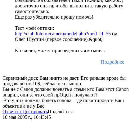
большинства обладателей такой техники, как 20D)
достаточно опыта, чтобы выполнить такую работу
самостоятельно.
Еще раз убедительно прошу помочь!
Тест моей оптики:
http://club.foto.ru/camera/model.php?mod_id=55
см.
Олег Шустин (первое сообщение).&quot;
Кто хочет, может присоедениться ко мне...
Подробнее
Сервисный диск Вам никто не даст. Его раньше вроде бы
продавали по 10$, сейчас не слышно.
Вы не с Canon должны воевать а стеми кто Вам этот Canon
впарил, они за что свой прОцент получают?
Это у них должна болеть голова - где поюстировать Ваш
объектив а не у Вас.
Ответить
Цитировать
Поделиться
10 мая 2005 г., 16:43:45