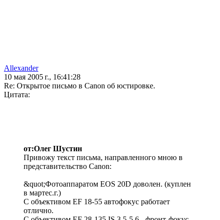
Allexander
10 мая 2005 г., 16:41:28
Re: Открытое письмо в Canon об юстировке.
Цитата:
от:Олег Шустин
Привожу текст письма, направленного мною в
представительство Canon:
&quot;Фотоаппаратом EOS 20D доволен. (куплен
в мартес.г.)
С объективом EF 18-55 автофокус работает
отлично.
С объективом EF 28-135 IS 3.5-5.6 - фронт-фокус