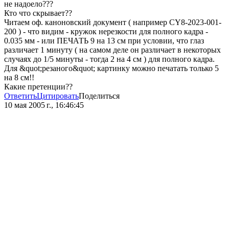
не надоело???
Кто что скрывает??
Читаем оф. каноновский документ ( например CY8-2023-001-
200 ) - что видим - кружок нерезкости для полного кадра -
0.035 мм - или ПЕЧАТЬ 9 на 13 см при условии, что глаз
различает 1 минуту ( на самом деле он различает в некоторых
случаях до 1/5 минуты - тогда 2 на 4 см ) для полного кадра.
Для &quot;резаного&quot; картинку можно печатать только 5
на 8 см!!
Какие претенции??
Ответить
Цитировать
Поделиться
10 мая 2005 г., 16:46:45