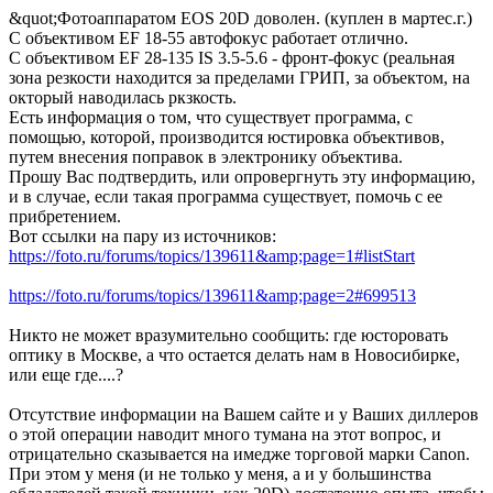
&quot;Фотоаппаратом EOS 20D доволен. (куплен в мартес.г.)
С объективом EF 18-55 автофокус работает отлично.
С объективом EF 28-135 IS 3.5-5.6 - фронт-фокус (реальная
зона резкости находится за пределами ГРИП, за объектом, на
окторый наводилась ркзкость.
Есть информация о том, что существует программа, с
помощью, которой, производится юстировка объективов,
путем внесения поправок в электронику объектива.
Прошу Вас подтвердить, или опровергнуть эту информацию,
и в случае, если такая программа существует, помочь с ее
прибретением.
Вот ссылки на пару из источников:
https://foto.ru/forums/topics/139611&amp;page=1#listStart
https://foto.ru/forums/topics/139611&amp;page=2#699513
Никто не может вразумительно сообщить: где юсторовать
оптику в Москве, а что остается делать нам в Новосибирке,
или еще где....?
Отсутствие информации на Вашем сайте и у Ваших диллеров
о этой операции наводит много тумана на этот вопрос, и
отрицательно сказывается на имедже торговой марки Canon.
При этом у меня (и не только у меня, а и у большинства