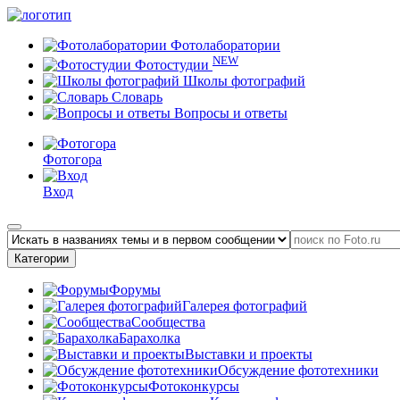
Фотолаборатории
NEW
Фотостудии
Школы фотографий
Словарь
Вопросы и ответы
Фотогора
Вход
Категории
Форумы
Галерея фотографий
Сообщества
Барахолка
Выставки и проекты
Обсуждение фототехники
Фотоконкурсы