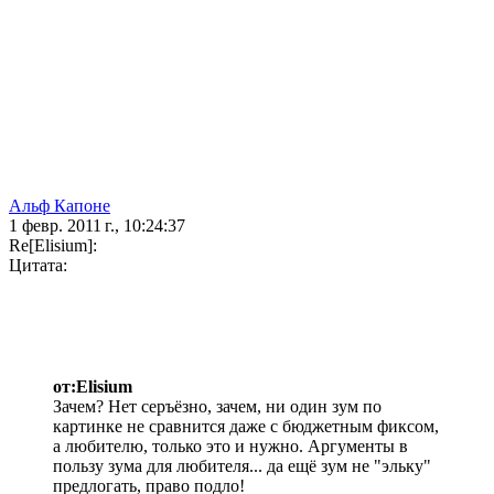
Альф Капоне
1 февр. 2011 г., 10:24:37
Re[Elisium]:
Цитата:
от:Elisium
Зачем? Нет серъёзно, зачем, ни один зум по
картинке не сравнится даже с бюджетным фиксом,
а любителю, только это и нужно. Аргументы в
пользу зума для любителя... да ещё зум не "эльку"
предлогать, право подло!