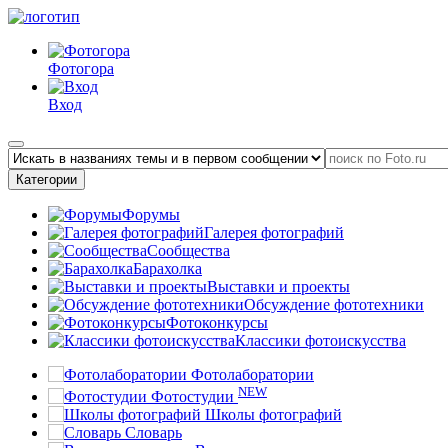
Фотогора
Вход
Категории
Форумы
Галерея фотографий
Сообщества
Барахолка
Выставки и проекты
Обсуждение фототехники
Фотоконкурсы
Классики фотоискусства
Фотолаборатории
NEW
Фотостудии
Школы фотографий
Словарь