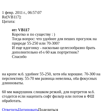
1 февр. 2011 г., 06:57:07
Re[VB117]:
Цитата:
от: VB117
Коротко и по существу : )
Тогда вопрос: что удобнее для пеших прогулок на
природе 55-250 или 70-300?
И еще вдогонку - насколько целесообразно брать
дополнительно ef-s 60 как портретник?
Спасибо
на кропе м.б. удобнее 55-250, хотя оба хорошие. 70-300 на
перспективу. 55-70 мм разница невелика, оба фокусных
длинноваты.
60 мм макрушник слишком резкий, для портретов м.б.
сгодится если нацепить софт фильтр или потом в ФШ
обработать.
Ответить
Цитировать
Поделиться