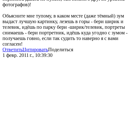
фотографов)!
Обьясните мне тупому, в каком месте (даже тёмный) зум
выдаст лучшую картинку, лезешь в горы - бери ширик и
телевик, идёшь по парку бери -ширик/телевик, портреты
снимаешь - бери портретник, идёшь куда угодно с зумом -
получаешь говно, если так судить то наверно я с вами
согласен!
Ответить
Цитировать
Поделиться
1 февр. 2011 г., 10:39:30