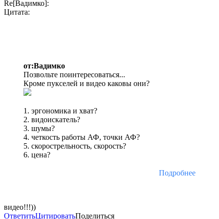
Re[Вадимко]:
Цитата:
от:Вадимко
Позвольте поинтересоваться...
Кроме пукселей и видео каковы они?
1. эргономика и хват?
2. видоискатель?
3. шумы?
4. четкость работы АФ, точки АФ?
5. скорострельность, скорость?
6. цена?
Подробнее
видео!!!))
Ответить
Цитировать
Поделиться