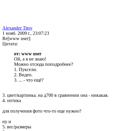
Alexander Titov
1 нояб. 2009 г., 23:07:23
Re[www user]:
Цитата:
от: www user
Ой, а я не знаю!
Можно отсюда поподробнее?
1. Пуксели.
2. Видео.
3. ... - что ещё?
3. цвет/картинка. на д700 в сравнении она - никакая.
4. оптика
для получения фото что-то еще нужно?
ну и
5. вес/размеры