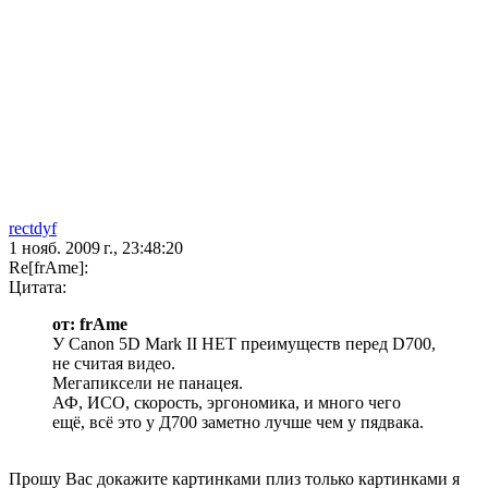
rectdyf
1 нояб. 2009 г., 23:48:20
Re[frAme]:
Цитата:
от: frAme
У Canon 5D Mark II НЕТ преимуществ перед D700,
не считая видео.
Мегапиксели не панацея.
АФ, ИСО, скорость, эргономика, и много чего
ещё, всё это у Д700 заметно лучше чем у пядвака.
Прошу Вас докажите картинками плиз только картинками я