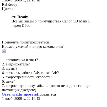
1 нояб. 2009 г., 22:18:18
Re[Ready]:
Цитата:
от: Ready
Все мы знаем о примуществах Canon 5D Mark II
перед D700
Позвольте поинтересоваться...
Кроме пукселей и видео каковы они?
1. эргономика и хват?
2. видоискатель?
3. шумы?
4. четкость работы АФ, точки АФ?
5. скорострельность, скорость?
6. цена?
7. встроенную пыху забыл... только не надо песен про
настоящих джедаев:)
Ответить
Цитировать
Поделиться
1 нояб. 2009 г., 22:19:45