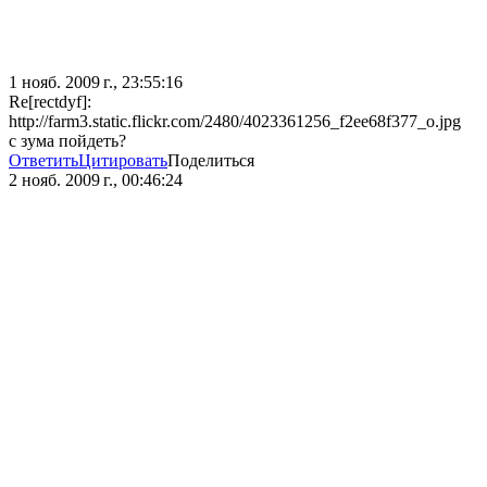
1 нояб. 2009 г., 23:55:16
Re[rectdyf]:
http://farm3.static.flickr.com/2480/4023361256_f2ee68f377_o.jpg
с зума пойдеть?
Ответить
Цитировать
Поделиться
2 нояб. 2009 г., 00:46:24