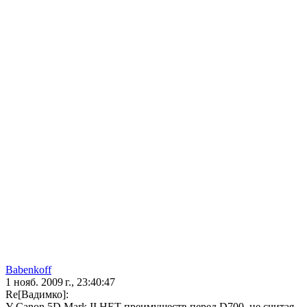
Babenkoff
1 нояб. 2009 г., 23:40:47
Re[Вадимко]:
У Canon 5D Mark II НЕТ преимуществ перед D700, не считая