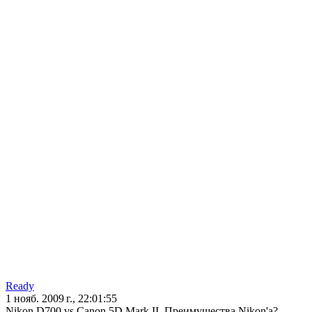
Ready
1 нояб. 2009 г., 22:01:55
Nikon D700 vs Canon 5D Mark II. Преимущества Nikon'а?