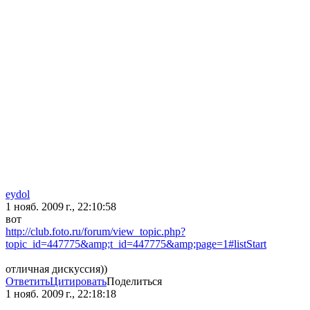
eydol
1 нояб. 2009 г., 22:10:58
вот
http://club.foto.ru/forum/view_topic.php?
topic_id=447775&amp;t_id=447775&amp;page=1#listStart
отличная дискуссия))
Ответить
Цитировать
Поделиться
1 нояб. 2009 г., 22:18:18