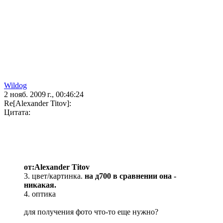
Wildog
2 нояб. 2009 г., 00:46:24
Re[Alexander Titov]:
Цитата:
от:Alexander Titov
3. цвет/картинка.
на д700 в сравнении она -
никакая.
4. оптика
для получения фото что-то еще нужно?