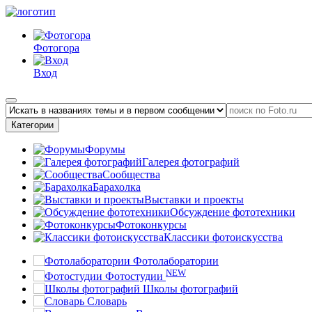
Фотогора
Вход
Категории
Форумы
Галерея фотографий
Сообщества
Барахолка
Выставки и проекты
Обсуждение фототехники
Фотоконкурсы
Классики фотоискусства
Фотолаборатории
NEW
Фотостудии
Школы фотографий
Словарь