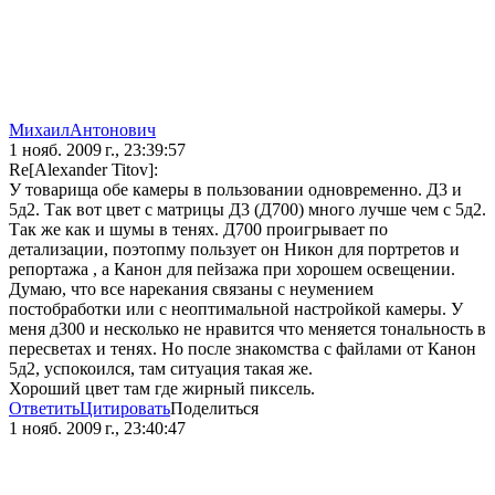
МихаилАнтонович
1 нояб. 2009 г., 23:39:57
Re[Alexander Titov]:
У товарища обе камеры в пользовании одновременно. Д3 и
5д2. Так вот цвет с матрицы Д3 (Д700) много лучше чем с 5д2.
Так же как и шумы в тенях. Д700 проигрывает по
детализации, поэтопму пользует он Никон для портретов и
репортажа , а Канон для пейзажа при хорошем освещении.
Думаю, что все нарекания связаны с неумением
постобработки или с неоптимальной настройкой камеры. У
меня д300 и несколько не нравится что меняется тональность в
пересветах и тенях. Но после знакомства с файлами от Канон
5д2, успокоился, там ситуация такая же.
Хороший цвет там где жирный пиксель.
Ответить
Цитировать
Поделиться
1 нояб. 2009 г., 23:40:47