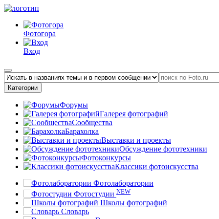
Фотогора
Вход
Категории
Форумы
Галерея фотографий
Сообщества
Барахолка
Выставки и проекты
Обсуждение фототехники
Фотоконкурсы
Классики фотоискусства
Фотолаборатории
NEW
Фотостудии
Школы фотографий
Словарь