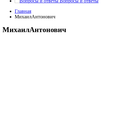
Вопросы и ответы
Главная
МихаилАнтонович
МихаилАнтонович