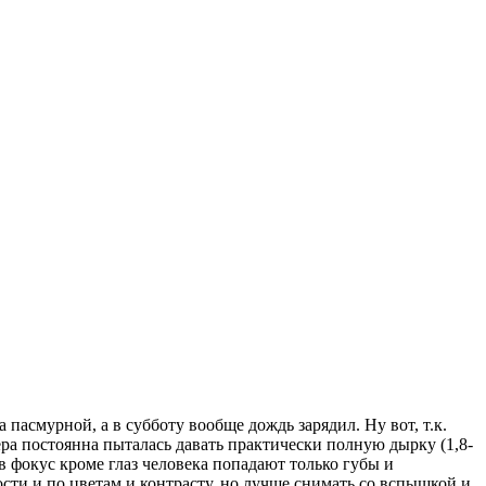
 пасмурной, а в субботу вообще дождь зарядил. Ну вот, т.к.
ра постоянна пыталась давать практически полную дырку (1,8-
о в фокус кроме глаз человека попадают только губы и
кости и по цветам и контрасту, но лучше снимать со вспышкой и