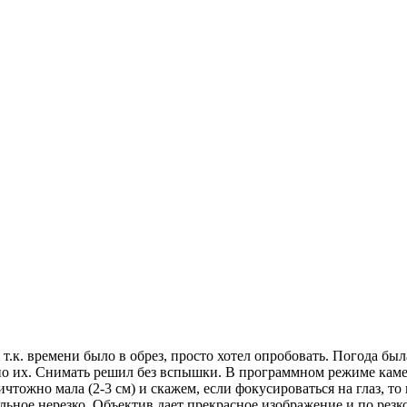
.к. времени было в обрез, просто хотел опробовать. Погода была
нно их. Снимать решил без вспышки. В программном режиме каме
ничтожно мала (2-3 см) и скажем, если фокусироваться на глаз, т
тальное нерезко. Объектив дает прекрасное изображение и по рез