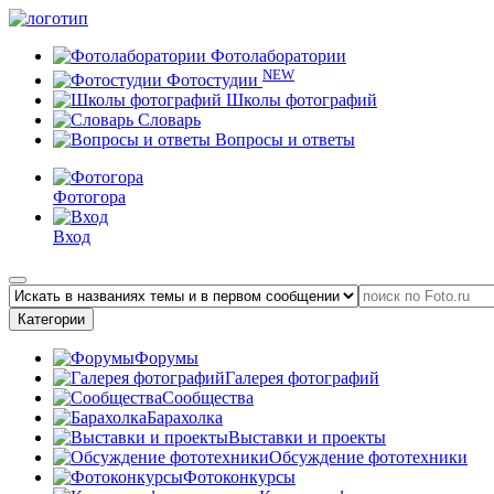
Фотолаборатории
NEW
Фотостудии
Школы фотографий
Словарь
Вопросы и ответы
Фотогора
Вход
Категории
Форумы
Галерея фотографий
Сообщества
Барахолка
Выставки и проекты
Обсуждение фототехники
Фотоконкурсы