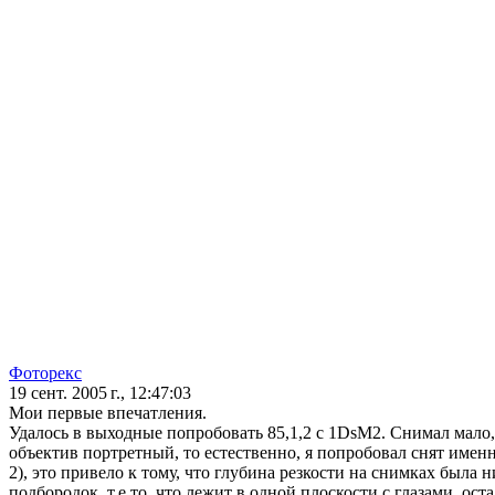
Фоторекс
19 сент. 2005 г., 12:47:03
Мои первые впечатления.
Удалось в выходные попробовать 85,1,2 с 1DsM2. Снимал мало, т
объектив портретный, то естественно, я попробовал снят име
2), это привело к тому, что глубина резкости на снимках была 
подбородок, т.е то, что лежит в одной плоскости с глазами, ос