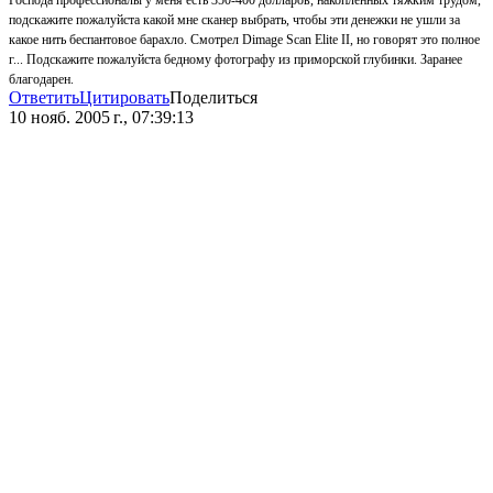
Господа профессионалы у меня есть 350-400 долларов, накопленных тяжким трудом,
подскажите пожалуйста какой мне сканер выбрать, чтобы эти денежки не ушли за
какое нить беспантовое барахло. Смотрел Dimage Scan Elite II, но говорят это полное
г... Подскажите пожалуйста бедному фотографу из приморской глубинки. Заранее
благодарен.
Ответить
Цитировать
Поделиться
10 нояб. 2005 г., 07:39:13