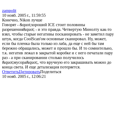
zampolit
10 нояб. 2005 г., 11:59:55
Конечно, Nikon лучше
Говорят - &quot;хороший ICE стоит половины
разрешения&quot; - и это правда. Четвертую Минолту как-то
взял, чтобы старые негативы посканировать - не заметил пару
штук, когда CoolScan'ом основные сканировал. Ну, может,
если бы пленка была только из лаба, да еще с ней бы там
бережно обращались, может и прошло бы. И то сомнительно,
т.к. негатив лежал в закрытой коробке и с него печатали пару
раз - а при сканировании столько получилось
&quot;мусора&quot;, что вручную его закрашивать можно до
конца света. И еще детализация потеряется.
Ответить
Цитировать
Поделиться
10 нояб. 2005 г., 12:06:21