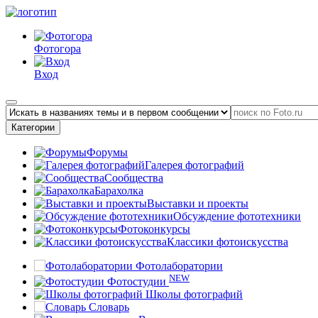
Фотогора
Вход
Категории
Форумы
Галерея фотографий
Сообщества
Барахолка
Выставки и проекты
Обсуждение фототехники
Фотоконкурсы
Классики фотоискусства
Фотолаборатории
NEW
Фотостудии
Школы фотографий
Словарь