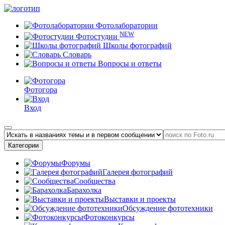
Фотолаборатории
NEW
Фотостудии
Школы фотографий
Словарь
Вопросы и ответы
Фотогора
Вход
Категории
Форумы
Галерея фотографий
Сообщества
Барахолка
Выставки и проекты
Обсуждение фототехники
Фотоконкурсы