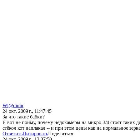
Wl@dimir
24 окт. 2009 г., 11:47:45
За что такие бабки?
Я вот не пойму, почему недокамеры на микро-3/4 стоят таких 
стёкол кот наплакал -- и при этом цены как на нормальное зерк
Ответить
Цитировать
Поделиться
24 окт. 2009 г., 12:37:50