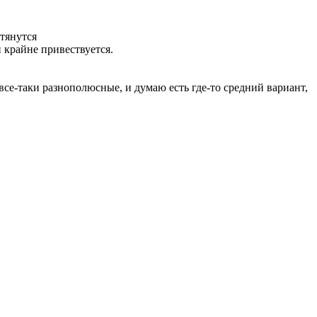
дтянутся
 крайне привествуется.
-таки разнополюсные, и думаю есть где-то средний вариант,