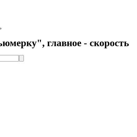
ь
мерку", главное - скорость