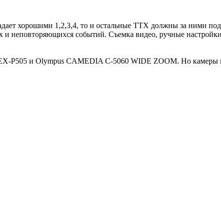
адает хорошими 1,2,3,4, то и остальные ТТХ должны за ними по
х и неповторяющихся событий. Съемка видео, ручные настройки
 EX-P505 и Оlympus CAMEDIA C-5060 WIDE ZOOM. Но камеры все