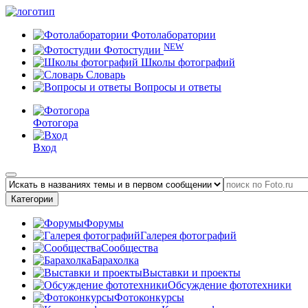
Фотолаборатории
NEW
Фотостудии
Школы фотографий
Словарь
Вопросы и ответы
Фотогора
Вход
Категории
Форумы
Галерея фотографий
Сообщества
Барахолка
Выставки и проекты
Обсуждение фототехники
Фотоконкурсы