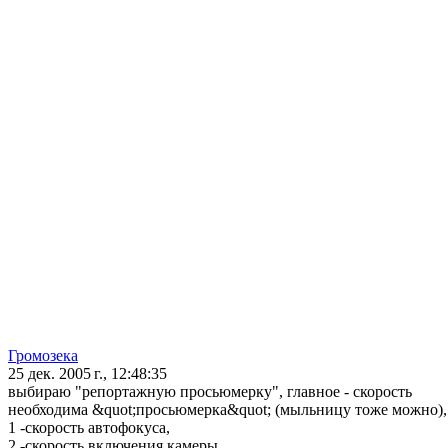
Громозека
25 дек. 2005 г., 12:48:35
выбираю "репортажную просьюмерку", главное - скорость
необходима &quot;просьюмерка&quot; (мыльницу тоже можно), 
1 -скорость автофокуса,
2 -скорость включения камеры