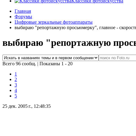
Классики фотоискусства
Главная
Форумы
Цифровые зеркальные фотоаппараты
выбираю "репортажную просьюмерку", главное - скорост
выбираю "репортажную просью
Всего 96 сообщ.
|
Показаны 1 - 20
1
2
3
4
5
25 дек. 2005 г., 12:48:35