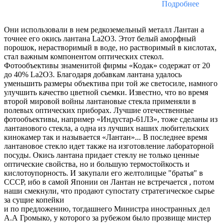
Подробнее
Они использовали в нем редкоземельный металл Лантан а
точнее его окись лантана La2O3. Этот белый аморфный
порошок, нерастворимый в воде, но растворимый в кислотах,
стал важным компонентом оптических стекол.
Фотообъективы знаменитой фирмы «Кодак» содержат от 20
до 40% La2O3. Благодаря добавкам лантана удалось
уменьшить размеры объектива при той же светосиле, намного
улучшить качество цветной съемки. Известно, что во время
второй мировой войны лантановые стекла применяли в
полевых оптических приборах. Лучшие отечественные
фотообъективы, например «Индустар-61ЛЗ», тоже сделаны из
лантанового стекла, а одна из лучших наших любительских
кинокамер так и называется «Лантан»... В последнее время
лантановое стекло идет также на изготовление лабораторной
посуды. Окись лантана придает стеклу не только ценные
оптические свойства, но и большую термостойкость и
кислотоупорность. И закупали его желтолицые "братья" в
СССР, ибо в самой Японии он Лантан не встречается , потом
наши смекнули, что продают супостату стратегическое сырье
за сущие копейки
и по предложению, тогдашнего Министра иностранных дел
А.А Громыко, у которого за рубежом было прозвище мистер