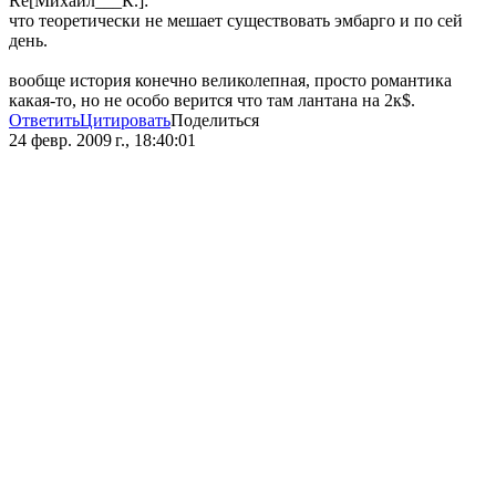
Re[Михаил___К.]:
что теоретически не мешает существовать эмбарго и по сей
день.
вообще история конечно великолепная, просто романтика
какая-то, но не особо верится что там лантана на 2к$.
Ответить
Цитировать
Поделиться
24 февр. 2009 г., 18:40:01