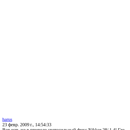
harus
23 февр. 2009 г., 14:54:33
Вот есть же в природе светосильный фикс Nikkor 28/ 1.4! Где