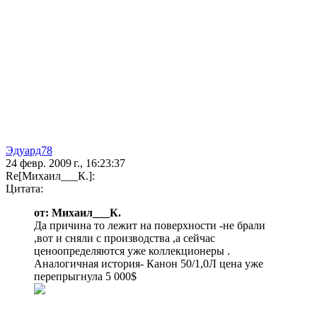
Эдуард78
24 февр. 2009 г., 16:23:37
Re[Михаил___К.]:
Цитата:
от: Михаил___К.
Да причина то лежит на поверхности -не брали
,вот и сняли с производства ,а сейчас
ценоопределяются уже коллекционеры .
Аналогичная история- Канон 50/1,0Л цена уже
перепрыгнула 5 000$