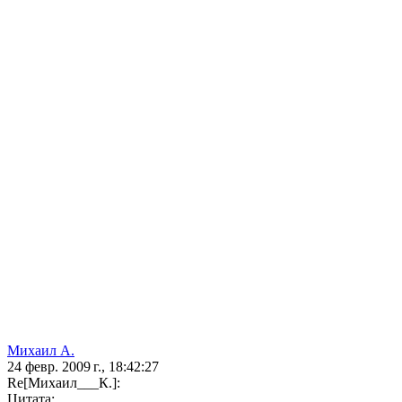
Михаил А.
24 февр. 2009 г., 18:42:27
Re[Михаил___К.]:
Цитата: