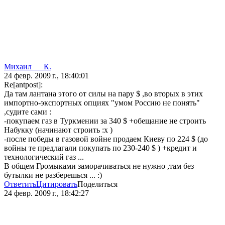
Михаил___К.
24 февр. 2009 г., 18:40:01
Re[antpost]:
Да там лантана этого от силы на пару $ ,во вторых в этих
импортно-экспортных опциях "умом Россию не понять"
,судите сами :
-покупаем газ в Туркмении за 340 $ +обещание не строить
Набукку (начинают строить :x )
-после победы в газовой войне продаем Киеву по 224 $ (до
войны те предлагали покупать по 230-240 $ ) +кредит и
технологический газ ...
В общем Громыками заморачиваться не нужно ,там без
бутылки не разберешься ... :)
Ответить
Цитировать
Поделиться
24 февр. 2009 г., 18:42:27