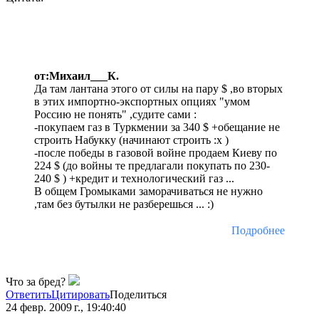
от:Михаил___К.
Да там лантана этого от силы на пару $ ,во вторых
в этих импортно-экспортных опциях "умом
Россию не понять" ,судите сами :
-покупаем газ в Туркмении за 340 $ +обещание не
строить Набукку (начинают строить :x )
-после победы в газовой войне продаем Киеву по
224 $ (до войны те предлагали покупать по 230-
240 $ ) +кредит и технологический газ ...
В общем Громыками заморачиваться не нужно
,там без бутылки не разберешься ... :)
Подробнее
Что за бред?
Ответить
Цитировать
Поделиться
24 февр. 2009 г., 19:40:40