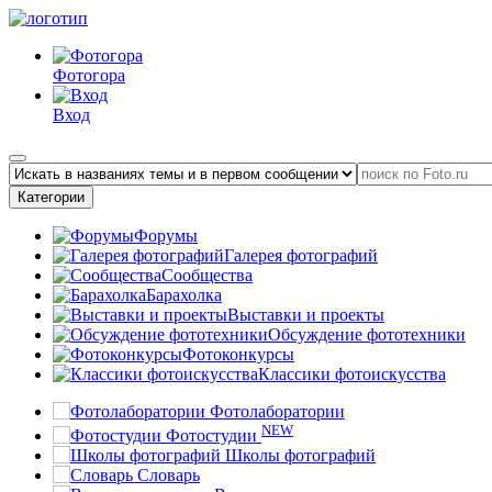
Фотогора
Вход
Категории
Форумы
Галерея фотографий
Сообщества
Барахолка
Выставки и проекты
Обсуждение фототехники
Фотоконкурсы
Классики фотоискусства
Фотолаборатории
NEW
Фотостудии
Школы фотографий
Словарь