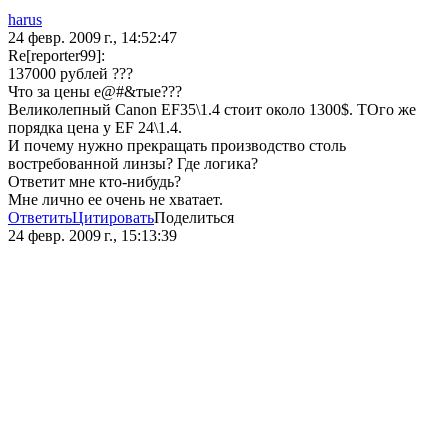
harus
24 февр. 2009 г., 14:52:47
Re[reporter99]:
137000 рублей ???
Что за цены е@#&тые???
Великолепный Canon EF35\1.4 стоит около 1300$. ТОго же
порядка цена у EF 24\1.4.
И почему нужно прекращать производство столь
востребованной линзы? Где логика?
Ответит мне кто-нибудь?
Мне лично ее очень не хватает.
Ответить
Цитировать
Поделиться
24 февр. 2009 г., 15:13:39