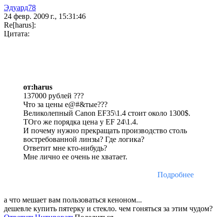
Эдуард78
24 февр. 2009 г., 15:31:46
Re[harus]:
Цитата:
от:harus
137000 рублей ???
Что за цены е@#&тые???
Великолепный Canon EF35\1.4 стоит около 1300$.
ТОго же порядка цена у EF 24\1.4.
И почему нужно прекращать производство столь
востребованной линзы? Где логика?
Ответит мне кто-нибудь?
Мне лично ее очень не хватает.
Подробнее
а что мешает вам пользоваться кеноном...
дешевле купить пятерку и стекло. чем гоняться за этим чудом?