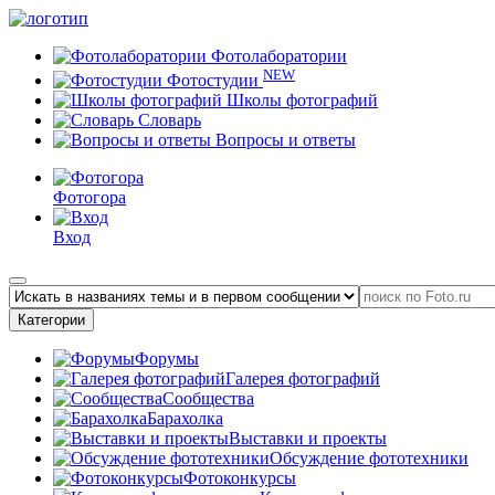
Фотолаборатории
NEW
Фотостудии
Школы фотографий
Словарь
Вопросы и ответы
Фотогора
Вход
Категории
Форумы
Галерея фотографий
Сообщества
Барахолка
Выставки и проекты
Обсуждение фототехники
Фотоконкурсы