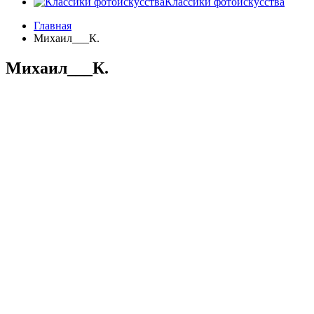
Классики фотоискусства
Главная
Михаил___К.
Михаил___К.