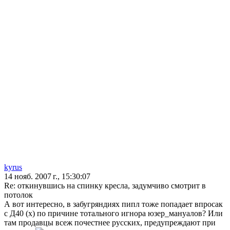
kyrus
14 нояб. 2007 г., 15:30:07
Re: откинувшись на спинку кресла, задумчиво смотрит в
потолок
А вот интересно, в забугряндиях пипл тоже попадает впросак
с Д40 (х) по причине тотального игнора юзер_мануалов? Или
там продавцы всеж почестнее русских, предупреждают при