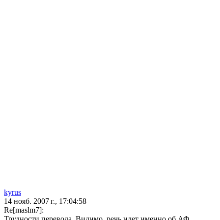
kyrus
14 нояб. 2007 г., 17:04:58
Re[maslm7]:
Трудности перевода. Видимо, речь идет именно об АФ.