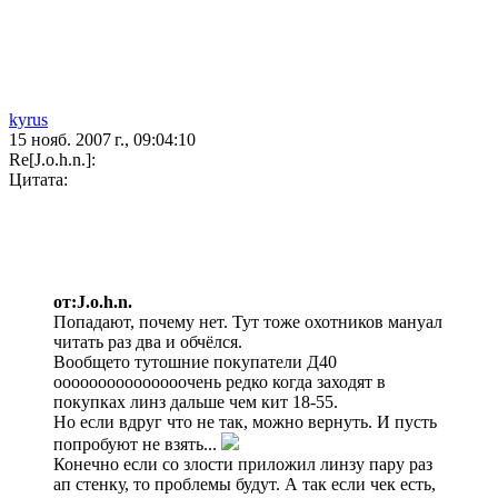
kyrus
15 нояб. 2007 г., 09:04:10
Re[J.o.h.n.]:
Цитата:
от:J.o.h.n.
Попадают, почему нет. Тут тоже охотников мануал
читать раз два и обчёлся.
Вообщето тутошние покупатели Д40
ооооооооооооооочень редко когда заходят в
покупках линз дальше чем кит 18-55.
Но если вдруг что не так, можно вернуть. И пусть
попробуют не взять...
Конечно если со злости приложил линзу пару раз
ап стенку, то проблемы будут. А так если чек есть,