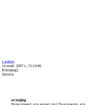
Lambert
14 нояб. 2007 г., 15:14:06
Re[enjing]:
Цитата:
от:enjing
Всем привет, кто читает это! Подскажите, кто