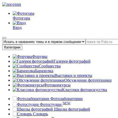
Фотогора
Вход
Категории
Форумы
Галерея фотографий
Сообщества
Барахолка
Выставки и проекты
Обсуждение фототехники
Фотоконкурсы
Классики фотоискусства
Фотолаборатории
NEW
Фотостудии
Школы фотографий
Словарь