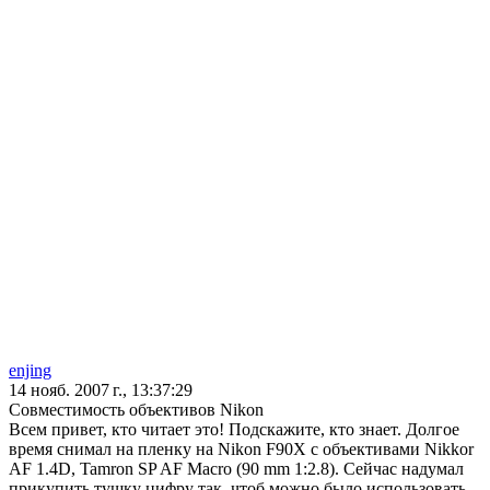
enjing
14 нояб. 2007 г., 13:37:29
Совместимость объективов Nikon
Всем привет, кто читает это! Подскажите, кто знает. Долгое
время снимал на пленку на Nikon F90X с объективами Nikkor
AF 1.4D, Tamron SP AF Macro (90 mm 1:2.8). Сейчас надумал
прикупить тушку цифру так, чтоб можно было использовать