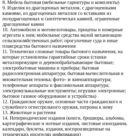
8. Мебель бытовая (мебельные гарнитуры и комплекты)
9. Изделия из драгоценных металлов, с драгоценными
камнями, из драгоценных металлов со вставками из
полудрагоценных и синтетических камней, ограненные
драгоценные камни
10. Автомобили и мотовелотовары, прицепы и номерные
агрегаты к ним; мобильные средства малой механизации
сельскохозяйственных работ; прогулочные суда и иные
плавсредства бытового назначения
11. Технически сложные товары бытового назначения, на
которые установлены гарантийные сроки (станки
металлорежущие и деревообрабатывающие бытовые;
электробытовые машины и приборы; бытовая
радиоэлектронная аппаратура; бытовая вычислительная и
фото- и киноаппаратура
множительная техника;
;
телефонные аппараты и факсимильная аппаратура;
электромузыкальные инструменты; игрушки электронные;
бытовое газовое оборудование и устройства)
12. Гражданское оружие, основные части гражданского и
служебного огнестрельного оружия, патроны к нему
13. Животные и растения
14. Непериодические издания (книги, брошюры, альбомы,
картографические и нотные издания, листовые изоиздания,
календари, буклеты, издания, воспроизведенные на
технических носителях информации)