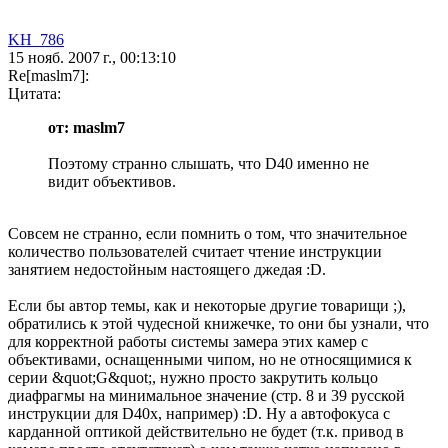
KH_786
15 нояб. 2007 г., 00:13:10
Re[maslm7]:
Цитата:
от: maslm7
Поэтому странно слышать, что D40 именно не
видит объективов.
Совсем не странно, если помнить о том, что значительное
количество пользователей считает чтение инструкции
занятием недостойным настоящего джедая :D.
Если бы автор темы, как и некоторые другие товарищи ;),
обратились к этой чудесной книжечке, то они бы узнали, что
для корректной работы системы замера этих камер с
объективами, оснащенными чипом, но не относящимися к
серии &quot;G&quot;, нужно просто закрутить кольцо
диафрагмы на минимальное значение (стр. 8 и 39 русской
инструкции для D40x, например) :D. Ну а автофокуса с
карданной оптикой действительно не будет (т.к. привод в