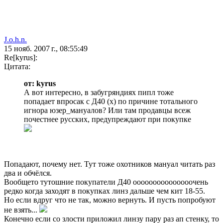
J.o.h.n.
15 нояб. 2007 г., 08:55:49
Re[kyrus]:
Цитата:
от: kyrus
А вот интересно, в забугряндиях пипл тоже
попадает впросак с Д40 (х) по причине тотального
игнора юзер_мануалов? Или там продавцы всеж
почестнее русских, предупреждают при покупке
Попадают, почему нет. Тут тоже охотников мануал читать раз
два и обчёлся.
Вообщето тутошние покупатели Д40 ооооооооооооооочень
редко когда заходят в покупках линз дальше чем кит 18-55.
Но если вдруг что не так, можно вернуть. И пусть попробуют
не взять...
Конечно если со злости приложил линзу пару раз ап стенку, то