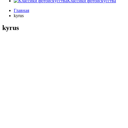
Классики фотоискусства
Главная
kyrus
kyrus