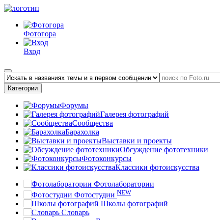
Фотогора
Вход
Категории
Форумы
Галерея фотографий
Сообщества
Барахолка
Выставки и проекты
Обсуждение фототехники
Фотоконкурсы
Классики фотоискусства
Фотолаборатории
NEW
Фотостудии
Школы фотографий
Словарь