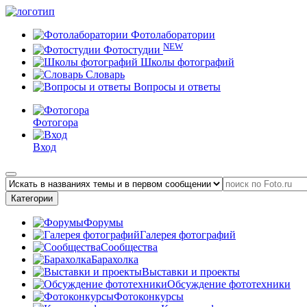
Фотолаборатории
NEW
Фотостудии
Школы фотографий
Словарь
Вопросы и ответы
Фотогора
Вход
Категории
Форумы
Галерея фотографий
Сообщества
Барахолка
Выставки и проекты
Обсуждение фототехники
Фотоконкурсы