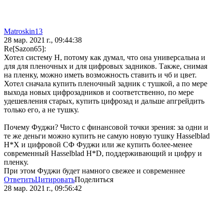
Matroskin13
28 мар. 2021 г., 09:44:38
Re[Sazon65]:
Хотел систему H, потому как думал, что она универсальна и
для для пленочных и для цифровых задников. Также, снимая
на пленку, можно иметь возможность ставить и чб и цвет.
Хотел сначала купить пленочный задник с тушкой, а по мере
выхода новых цифрозадников и соответственно, по мере
удешевления старых, купить цифрозад и дальше апгрейдить
только его, а не тушку.
Почему Фуджи? Чисто с финансовой точки зрения: за одни и
те же деньги можно купить не самую новую тушку Hasselblad
H*X и цифровой СФ Фуджи или же купить более-менее
современный Hasselblad H*D, поддерживающий и цифру и
пленку.
При этом Фуджи будет намного свежее и современнее
Ответить
Цитировать
Поделиться
28 мар. 2021 г., 09:56:42