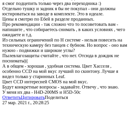
я смог подцепить только через два переходника :)
Отдельно тушку и задник я бы не покупал - они должны
юстироваться на заводе в комплекте. Это в идеале.
Цены я смотрю по Ебей в разделе проданных.
Про рекомендации - так сложно что то посоветовать вам -
напишите , что собираетесь снимать , в каких условиях , чего
ожидаете и т.д.
Из сильных ограничений по H системе - нельзя повесить на
техническую камеру без танцев с бубном. Но вопрос - оно вам
нужно - подвижки и широкие углы?
Пылевлагозащиты считайте , что нет. Отсюда в дождик не
поснимать(((
А в общем - хорошая , удобная система. Цвет Хасселя ,
особенно CCD на мой вкус лучший по скинтону. Лучше я
видел только у старинных Leaf.
Цвет CCD интересней CMOS на мой вкус.
Будут конкретные вопросы - задавайте. Отвечу , что знаю.
У меня их два - H4D-200MS и H5D-50c
Ответить
Цитировать
Поделиться
27 мар. 2021 г., 20:28:25