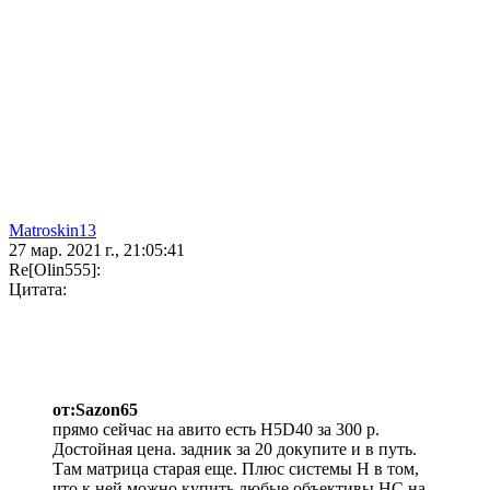
Matroskin13
27 мар. 2021 г., 21:05:41
Re[Olin555]:
Цитата:
от:Sazon65
прямо сейчас на авито есть Н5D40 за 300 р.
Достойная цена. задник за 20 докупите и в путь.
Там матрица старая еще. Плюс системы Н в том,
что к ней можно купить любые объективы НС на