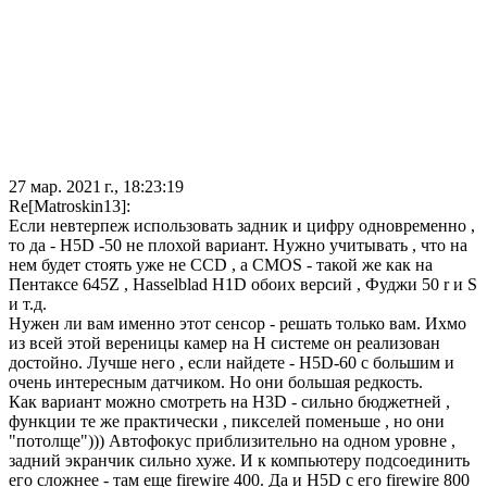
27 мар. 2021 г., 18:23:19
Re[Matroskin13]:
Если невтерпеж использовать задник и цифру одновременно ,
то да - H5D -50 не плохой вариант. Нужно учитывать , что на
нем будет стоять уже не CCD , а CMOS - такой же как на
Пентаксе 645Z , Hasselblad H1D обоих версий , Фуджи 50 r и S
и т.д.
Нужен ли вам именно этот сенсор - решать только вам. Ихмо
из всей этой вереницы камер на H системе он реализован
достойно. Лучше него , если найдете - H5D-60 с большим и
очень интересным датчиком. Но они большая редкость.
Как вариант можно смотреть на H3D - сильно бюджетней ,
функции те же практически , пикселей поменьше , но они
"потолще"))) Автофокус приблизительно на одном уровне ,
задний экранчик сильно хуже. И к компьютеру подсоединить
его сложнее - там еще firewire 400. Да и H5D с его firewire 800