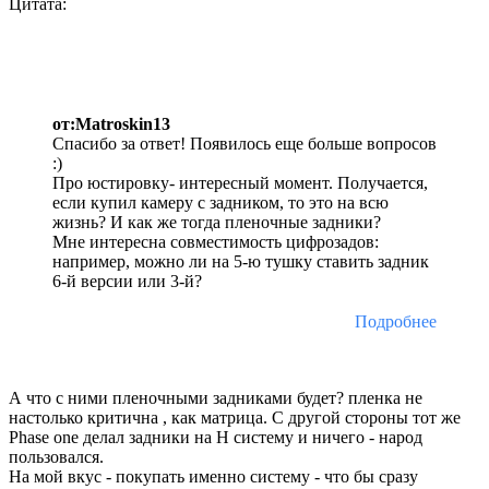
Цитата:
от:Matroskin13
Спасибо за ответ! Появилось еще больше вопросов
:)
Про юстировку- интересный момент. Получается,
если купил камеру с задником, то это на всю
жизнь? И как же тогда пленочные задники?
Мне интересна совместимость цифрозадов:
например, можно ли на 5-ю тушку ставить задник
6-й версии или 3-й?
Подробнее
А что с ними пленочными задниками будет? пленка не
настолько критична , как матрица. С другой стороны тот же
Phase one делал задники на H систему и ничего - народ
пользовался.
На мой вкус - покупать именно систему - что бы сразу