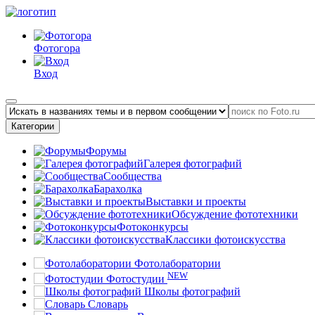
Фотогора
Вход
Категории
Форумы
Галерея фотографий
Сообщества
Барахолка
Выставки и проекты
Обсуждение фототехники
Фотоконкурсы
Классики фотоискусства
Фотолаборатории
NEW
Фотостудии
Школы фотографий
Словарь