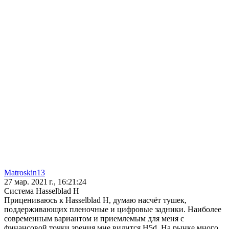
Matroskin13
27 мар. 2021 г., 16:21:24
Система Hasselblad H
Прицениваюсь к Hasselblad H, думаю насчёт тушек,
поддерживающих пленочные и цифровые задники. Наиболее
современным вариантом и приемлемым для меня с
финансовой точки зрения мне видится H5d. На рынке много