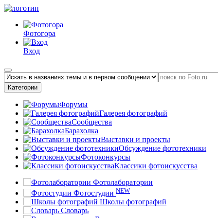
Фотогора
Вход
Категории
Форумы
Галерея фотографий
Сообщества
Барахолка
Выставки и проекты
Обсуждение фототехники
Фотоконкурсы
Классики фотоискусства
Фотолаборатории
NEW
Фотостудии
Школы фотографий
Словарь