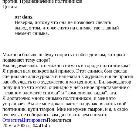
против. Предназначение полтинников
Цитата:
от: danx
Неверна, потому что она не позволяет сделать
вывод о том, что же снято на снимке, где главный
элемент снимка.
Можно я больше не буду спорить с собеседником, который
подменяет тему спора?
Вы недоумевали: что можно снимать в городе полтинником?
Я привел вам конкретный пример. Этот снимок был сделан
специально для журнала и напечатан в журнале, и я не просил
вас обсуждать его художественную ценность. Бильд-редактор
получил то что хотел: очевидно у него иное представление о
"главном элементе снимка" и "компоновке кадра", ага.
Я достаточно много снимаю полтинником, и меня это
устраивает. Вы же мне доказываете: ты дурак, выкинь свой
полтинник, купи тамрон. Мне не нужен тамрон, и я, в свою
очередь, не собираюсь вам диктовать чем снимать.
Ответить
Цитировать
Поделиться
20 мая 2006 г., 04:41:45