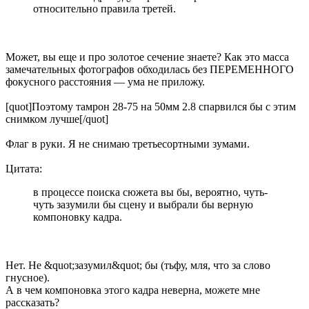
относительно правила третей.
Может, вы еще и про золотое сечение знаете? Как это масса
замечательных фотографов обходилась без ПЕРЕМЕННОГО
фокусного расстояния — ума не приложу.
[quot]Поэтому тамрон 28-75 на 50мм 2.8 спарвился бы с этим
снимком лучше[/quot]
Флаг в руки. Я не снимаю третьесортными зумами.
Цитата:
в процессе поиска сюжета вы бы, вероятно, чуть-
чуть зазумили бы сцену и выбрали бы верную
компоновку кадра.
Нет. Не &quot;зазумил&quot; бы (тьфу, мля, что за слово
гнусное).
А в чем компоновка этого кадра неверна, можете мне
рассказать?