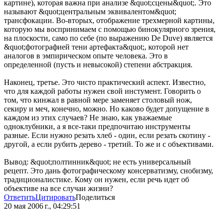
картине), которая важна при анализе &quot;сцены&quot;. Это
называют &quot;центральным эквивалентом&quot;
трансфокации. Во-вторых, отображение трехмерной картины,
которую мы воспринимаем с помощью бинокулярного зрения,
на плоскости, само по себе (по выражению De Duve) является
&quot;фотографией тени артефакта&quot;, которой нет
аналогов в эмпирическом опыте человека. Это в
определенной (пусть и невысокой) степени абстракция.
Наконец, третье. Это чисто практический аспект. Известно,
что для каждой работы нужен свой инстумент. Говорить о
том, что кинжал в равной мере заменяет столовый нож,
секиру и меч, конечно, можно. Но каково будет допущение в
каждом из этих случаев? Не знаю, как уважаемые
одноклубники, а я все-таки предпочитаю инструменты
разные. Если нужно резать хлеб - один, если резать скотину -
другой, а если рубить дерево - третий. То же и с объективами.
Вывод: &quot;полтинник&quot; не есть универсальный
рецепт. Это дань фотографическому консерватизму, снобизму,
традиционалистике. Кому он нужен, если речь идет об
объективе на все случаи жизни?
Ответить
Цитировать
Поделиться
20 мая 2006 г., 04:29:51