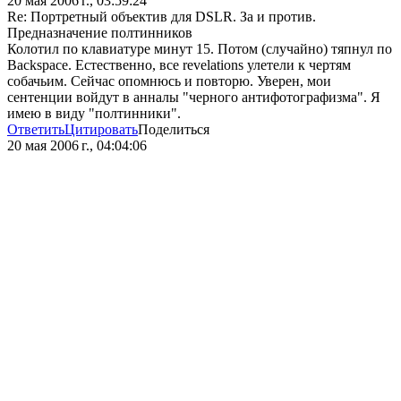
20 мая 2006 г., 03:59:24
Re: Портретный объектив для DSLR. За и против.
Предназначение полтинников
Колотил по клавиатуре минут 15. Потом (случайно) тяпнул по
Backspace. Естественно, все revelations улетели к чертям
собачьим. Сейчас опомнюсь и повторю. Уверен, мои
сентенции войдут в анналы "черного антифотографизма". Я
имею в виду "полтинники".
Ответить
Цитировать
Поделиться
20 мая 2006 г., 04:04:06