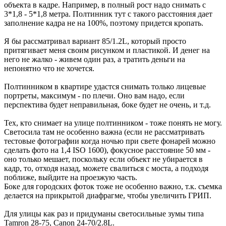
объекта в кадре. Например, в полный рост надо снимать с
3*1,8 - 5*1,8 метра. Полтинник тут с такого расстояния дает
заполнение кадра не на 100%, поэтому придется кропать.
Я бы рассматривал вариант 85/1.2L, который просто
притягивает меня своим рисунком и пластикой. И денег на
него не жалко - живем один раз, а тратить деньги на
непонятно что не хочется.
Полтинником в квартире удастся снимать только лицевые
портреты, максимум - по плечи. Оно вам надо, если
перспектива будет неправильная, боке будет не очень, и т.д.
Тех, кто снимает на улице полтинником - тоже понять не могу.
Светосила там не особенно важна (если не рассматривать
тестовые фотографии когда ночью при свете фонарей можно
сделать фото на 1,4 ISO 1600), фокусное расстояние 50 мм -
оно только мешает, поскольку если объект не убирается в
кадр, то, отходя назад, можете свалиться с моста, а подходя
поближе, выйдите на проезжую часть.
Боке для городских фоток тоже не особенно важно, т.к. съемка
делается на прикрытой диафрагме, чтобы увеличить ГРИП.
Для улицы как раз и придуманы светосильные зумы типа
Tamron 28-75, Canon 24-70/2.8L.