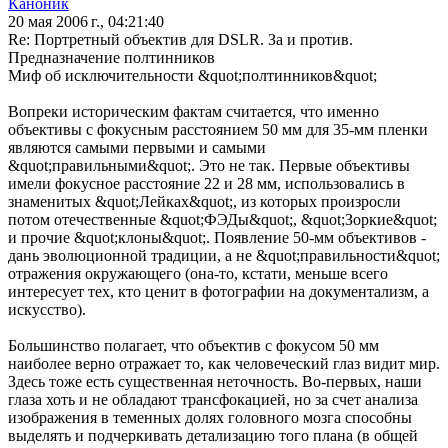
Каноник
20 мая 2006 г., 04:21:40
Re: Портретный объектив для DSLR. За и против.
Предназначение полтинников
Миф об исключительности &quot;полтинников&quot;
Вопреки историческим фактам считается, что именно
объективы с фокусным расстоянием 50 мм для 35-мм пленки
являются самыми первыми и самыми
&quot;правильными&quot;. Это не так. Первые объективы
имели фокусное расстояние 22 и 28 мм, использовались в
знаменитых &quot;Лейках&quot;, из которых произросли
потом отечественные &quot;ФЭДы&quot;, &quot;Зоркие&quot;
и прочие &quot;клоны&quot;. Появление 50-мм объективов -
дань эволюционной традиции, а не &quot;правильности&quot;
отражения окружающего (она-то, кстати, меньше всего
интересует тех, кто ценит в фотографии на документализм, а
искусство).
Большинство полагает, что объектив с фокусом 50 мм
наиболее верно отражает то, как человеческий глаз видит мир.
Здесь тоже есть существенная неточность. Во-первых, наши
глаза хоть и не обладают трансфокацией, но за счет анализа
изображения в теменных долях головного мозга способны
выделять и подчеркивать детализацию того плана (в общей