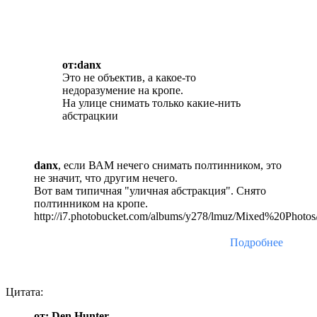
от:danx
Это не объектив, а какое-то
недоразумение на кропе.
На улице снимать только какие-нить
абстрацкии
danx
, если ВАМ нечего снимать полтинником, это
не значит, что другим нечего.
Вот вам типичная "уличная абстракция". Снято
полтинником на кропе.
http://i7.photobucket.com/albums/y278/lmuz/Mixed%20Photo
Подробнее
Цитата:
от: Den Hunter