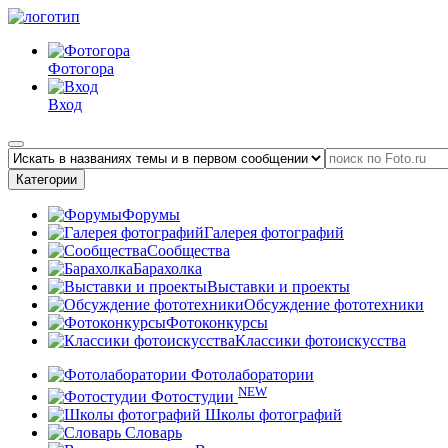
Фотогора
Вход
Категории
Форумы
Галерея фотографий
Сообщества
Барахолка
Выставки и проекты
Обсуждение фототехники
Фотоконкурсы
Классики фотоискусства
Фотолаборатории
NEW
Фотостудии
Школы фотографий
Словарь