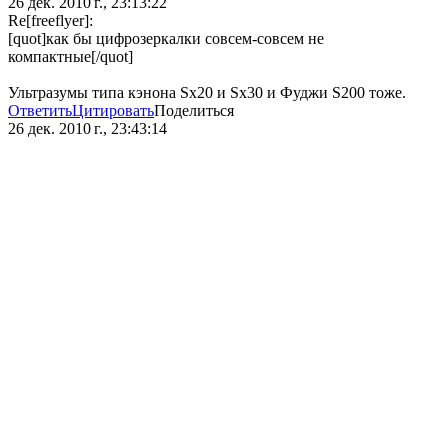
26 дек. 2010 г., 23:13:22
Re[freeflyer]:
[quot]как бы цифрозеркалки совсем-совсем не
компактные[/quot]
Ультразумы типа кэнона Sx20 и Sx30 и Фуджи S200 тоже.
Ответить
Цитировать
Поделиться
26 дек. 2010 г., 23:43:14