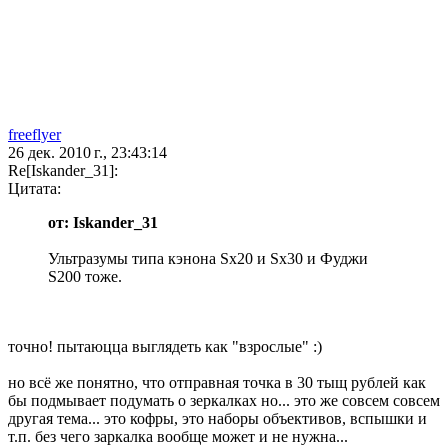
freeflyer
26 дек. 2010 г., 23:43:14
Re[Iskander_31]:
Цитата:
от: Iskander_31
Ультразумы типа кэнона Sx20 и Sx30 и Фуджи
S200 тоже.
точно! пытаюцца выглядеть как "взрослые" :)
но всё же понятно, что отправная точка в 30 тыщ рублей как
бы подмывает подумать о зеркалках но... это же совсем совсем
другая тема... это кофры, это наборы объективов, вспышки и
т.п. без чего заркалка вообще может и не нужна...