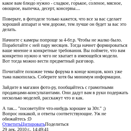
какое вам блюдо нужно - сладкое, горькое, соленое, мясное,
овощное, выпечка, десерт, консервы....
Поверьте, в фотоделе только кажется, что все за вас сделает
хороший аппарат и чем дороже, тем лучше он будет за вас это
делать.
Начните с камеры попроще за 4-6т.р. Чтобы не жалко было.
Поработайте с ней пару месяцев. Тогда начнет формироваться
ваше мнение и конкретные требования. Вы поймете, что вам
конкретно нужно и чего не хватает в имеющейся модели.
Вот тогда можно вести предметный разговор.
Почитайте похожие темы форума в конце концов, коих уже
тьма накопилась. Соберите хотя бы минимум информации.
Зайдите в магазин фото-ру, пообщайтесь с грамотными
продавцами-консультантами. Они дадут вам в руки подержать
несколько моделей, расскажут что и как.
А так... "посоветуйте что-нибудь хорошее за 30т." ;)
Вопрос никакой, и ответы соответствующие. Уж не
обижайтесь :D
Ответить
Цитировать
Поделиться
29 дек. 2010 г., 14:49:41