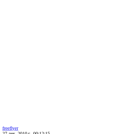
freeflyer
27 дек. 2010 г., 00:12:15