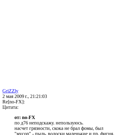
GriZZly
2 мая 2009 г., 21:21:03
Re[no-FX]:
Цитата:
от: no-FX
по д76 неподскажу. непользуюсь.
насчет грязности, скока не брал фомы, был
"мусор" - пыль, волоски маленькие и пр. фигня.