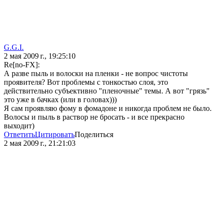
G.G.I.
2 мая 2009 г., 19:25:10
Re[no-FX]:
А разве пыль и волоски на пленки - не вопрос чистоты
проявителя? Вот проблемы с тонкостью слоя, это
действительно субъективно "пленочные" темы. А вот "грязь"
это уже в бачках (или в головах)))
Я сам проявляю фому в фомадоне и никогда проблем не было.
Волосы и пыль в раствор не бросать - и все прекрасно
выходит)
Ответить
Цитировать
Поделиться
2 мая 2009 г., 21:21:03