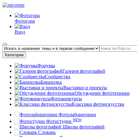
Фотогора
Вход
Категории
Форумы
Галерея фотографий
Сообщества
Барахолка
Выставки и проекты
Обсуждение фототехники
Фотоконкурсы
Классики фотоискусства
Фотолаборатории
NEW
Фотостудии
Школы фотографий
Словарь