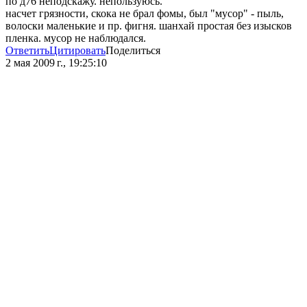
по д76 неподскажу. непользуюсь.
насчет грязности, скока не брал фомы, был "мусор" - пыль,
волоски маленькие и пр. фигня. шанхай простая без изысков
пленка. мусор не наблюдался.
Ответить
Цитировать
Поделиться
2 мая 2009 г., 19:25:10