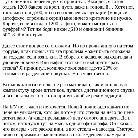
Тут я немного перевел дух и прикинул. Выходит, я готов
отдать 1200 баксов за кроп, пусть даже и топовый… Хотя нет,
топовый стал д500, но из его ключевых функций (мощный
автофокус, огромные серии) мне ничего критично не нужно.
Короче, если я отдаю 1200 за фото, может смотреть на
фулфрейм? Тот же боди никон д610 и одинокий блинчик
50/1.8. Я в потерях…
Далее стоит вопрос со стеклами. Но из прочитанного на этом
форуме, я так понял, что эта проблема может быть отложена
на год-два, если взять кит. В сборе это дешевле выходит, да и
удобнее новичку. Или нафиг этот кит и выбирать сразу
стекла? Я прикинул, комплект экономит где-то 20% от
стоимости раздельной покупки. Это существенно.
Вспышки/зонтики пока не рассматриваю, как и остальную
комплектуху вроде штативов, пультов дистанционного спуска
и все остальное, но готов принять любые рекомендации.
На Б/У не глядел и не хочется. Новый полнокадр как-кто по
цене не улыбается, хотя бы потому что стекла на него по цене
дотягивают (а чаще превышают) цену самого аппарата. Да и
потом, наткнулся тут на мысль одного фотографа. Он сказал,
что камеры - это расходники, а вот стекла – навсегда. Смотрел
видео с прямыми сравнениями в стиле «дешевая камера и