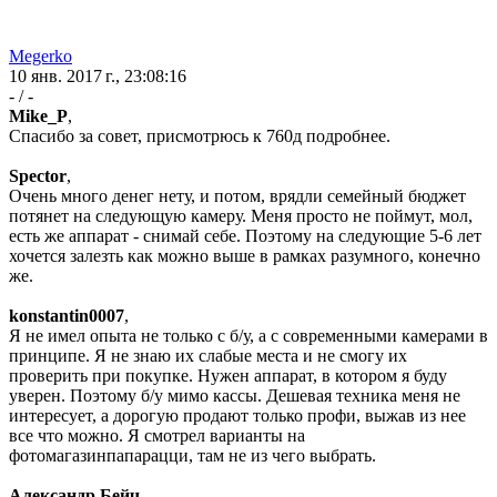
Megerko
10 янв. 2017 г., 23:08:16
- / -
Mike_P
,
Спасибо за совет, присмотрюсь к 760д подробнее.
Spector
,
Очень много денег нету, и потом, врядли семейный бюджет
потянет на следующую камеру. Меня просто не поймут, мол,
есть же аппарат - снимай себе. Поэтому на следующие 5-6 лет
хочется залезть как можно выше в рамках разумного, конечно
же.
konstantin0007
,
Я не имел опыта не только с б/у, а с современными камерами в
принципе. Я не знаю их слабые места и не смогу их
проверить при покупке. Нужен аппарат, в котором я буду
уверен. Поэтому б/у мимо кассы. Дешевая техника меня не
интересует, а дорогую продают только профи, выжав из нее
все что можно. Я смотрел варианты на
фотомагазинпапарацци, там не из чего выбрать.
Александр Бейч
,