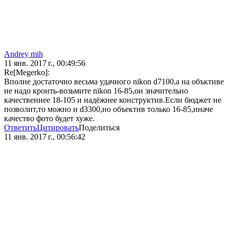
Andrey mih
11 янв. 2017 г., 00:49:56
Re[Megerko]:
Вполне достаточно весьма удачного nikon d7100,а на объктиве
не надо кроить-возьмите nikon 16-85,он значительно
качественнее 18-105 и надёжнее конструктив.Если бюджет не
позволит,то можно и d3300,но объектив только 16-85,иначе
качество фото будет хуже.
Ответить
Цитировать
Поделиться
11 янв. 2017 г., 00:56:42