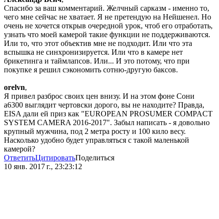
Спасибо за ваш комментарий. Желчный сарказм - именно то,
чего мне сейчас не хватает. Я не претендую на Нейшенел. Но
очень не хочется открыв очередной урок, чтоб его отработать,
узнать что моей камерой такие функции не поддерживаются.
Или то, что этот объектив мне не подходит. Или что эта
вспышка не синхронизируется. Или что в камере нет
брикетинга и таймлапсов. Или... И это потому, что при
покупке я решил сэкономить сотню-другую баксов.
orelvn
,
Я привел разброс своих цен внизу. И на этом фоне Сони
а6300 выглядит чертовски дорого, вы не находите? Правда,
EISA дали ей приз как "EUROPEAN PROSUMER COMPACT
SYSTEM CAMERA 2016-2017". Забыл написать - я довольно
крупный мужчина, под 2 метра росту и 100 кило весу.
Насколько удобно будет управляться с такой маленькой
камерой?
Ответить
Цитировать
Поделиться
10 янв. 2017 г., 23:23:12