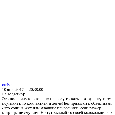
orelvn
10 янв. 2017 г., 20:38:00
Re[Megerko]:
Это по-началу кирпичи по приколу таскать, а когда энтузиазм
поутихнет, то компактней и легче! Без привязки к объективам
- это сони А6ххх или младшие панасоники, если размер
матрицы не смущает. Но тут каждый со своей колокольни, как