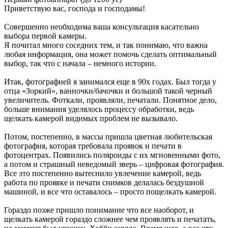
Приветствую вас, господа и господамы!
Совершенно необходима ваша консультация касательно
выбора первой камеры.
Я почитал много соседних тем, и так понимаю, что важна
любая информация, она может помочь сделать оптимальный
выбор, так что с начала – немного истории.
Итак, фотографией я занимался еще в 90х годах. Был тогда у
отца «Зоркий», ванночки/бачочки и большой такой черный
увеличитель. Фоткали, проявляли, печатали. Понятное дело,
больше внимания уделялось процессу обработки, ведь
щелкать камерой видимых проблем не вызывало.
Потом, постепенно, в массы пришла цветная любительская
фотография, которая требовала проявок и печати в
фотоцентрах. Появились поляроиды с их мгновенными фото,
а потом и страшный неведомый зверь – цифровая фотография.
Все это постепенно вытеснило увлечение камерой, ведь
работа по проявке и печати снимков делалась бездушной
машиной, и все что оставалось – просто пощелкать камерой.
Гораздо позже пришло понимание что все наоборот, и
щелкать камерой гораздо сложнее чем проявлять и печатать,