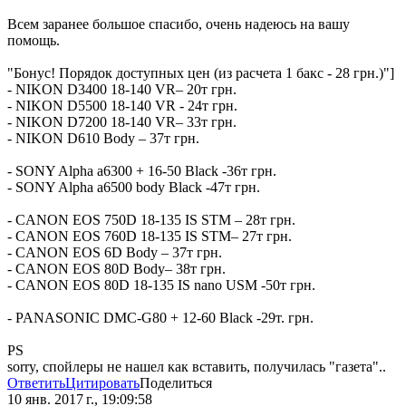
Всем заранее большое спасибо, очень надеюсь на вашу
помощь.
"Бонус! Порядок доступных цен (из расчета 1 бакс - 28 грн.)"]
- NIKON D3400 18-140 VR– 20т грн.
- NIKON D5500 18-140 VR - 24т грн.
- NIKON D7200 18-140 VR– 33т грн.
- NIKON D610 Body – 37т грн.
- SONY Alpha a6300 + 16-50 Black -36т грн.
- SONY Alpha a6500 body Black -47т грн.
- CANON EOS 750D 18-135 IS STM – 28т грн.
- CANON EOS 760D 18-135 IS STM– 27т грн.
- CANON EOS 6D Body – 37т грн.
- CANON EOS 80D Body– 38т грн.
- CANON EOS 80D 18-135 IS nano USM -50т грн.
- PANASONIC DMC-G80 + 12-60 Black -29т. грн.
PS
sorry, спойлеры не нашел как вставить, получилась "газета"..
Ответить
Цитировать
Поделиться
10 янв. 2017 г., 19:09:58