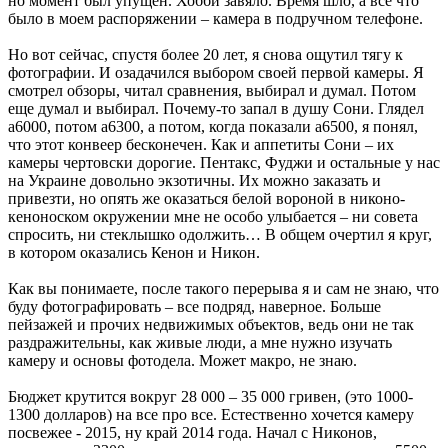
но момент был упущен. Хобби завяло. Время шло, а все что
было в моем распоряжении – камера в подручном телефоне.
Но вот сейчас, спустя более 20 лет, я снова ощутил тягу к
фотографии. И озадачился выбором своей первой камеры. Я
смотрел обзоры, читал сравнения, выбирал и думал. Потом
еще думал и выбирал. Почему-то запал в душу Сони. Глядел
а6000, потом а6300, а потом, когда показали а6500, я понял,
что этот конвеер бесконечен. Как и аппетиты Сони – их
камеры чертовски дорогие. Пентакс, Фуджи и остальные у нас
на Украине довольно экзотичны. Их можно заказать и
привезти, но опять же оказаться белой вороной в никоно-
кеноноском окружении мне не особо улыбается – ни совета
спросить, ни стеклышко одолжить… В общем очертил я круг,
в котором оказались Кенон и Никон.
Как вы понимаете, после такого перерыва я и сам не знаю, что
буду фотографировать – все подряд, наверное. Больше
пейзажей и прочих недвижимых объектов, ведь они не так
раздражительны, как живые люди, а мне нужно изучать
камеру и основы фотодела. Может макро, не знаю.
Бюджет крутится вокруг 28 000 – 35 000 гривен, (это 1000-
1300 долларов) на все про все. Естественно хочется камеру
посвежее - 2015, ну край 2014 года. Начал с Никонов,