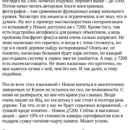
поглядел на 3300, почитал подумал, перешел выше – до 5500.
Потом начал читать авторские блоги иностранных
фотографов – там сравнивали функционал камер начального
уровня. Читая про эти нюансы и ограничения, я не знал, что и
думать. Ну вот к примеру высокоскоростная синхронизация
со вспышкой у Никон доступна аж с 7200. Кроме того, там
есть подстройка автофокуса для разных объективов, а ведь
проблема бэк/фронт фокуса меня очень сильно напрягает. Не
знаю насколько это серьезно, и когда я с этим столкнусь, но
где я в своей деревне найду юстировщика? Опять же, не
понятно, насколько большим будет парк оптики, но каждый
раз отдавать систему в сервис мне не улыбается. А еще, у 7200
есть пылевлагозащита. Не знаю насколько это критично, но
мне кажется лучше с ней, чем без нее. И так далее, и тому
подобное.
После всех этих изысканий с Никон копаться в аналогичных
заморочках от Кэнон не осталось ни сил, ни возможности. С
ними не разбирался, но кое-что краем уха слышал. Везде
очень хвалят их 80д, но эта штука у нас стоит в полтора раза
дороже. Так что, если у вас не будет серьезных возражений, - с
тушкой вроде понятно – Никон д7200. Сейчас в магазинах
акция – дают 10% от стоимости камеры сертификатом или в
подарок сумку+штатив+карту памяти. Может успею.