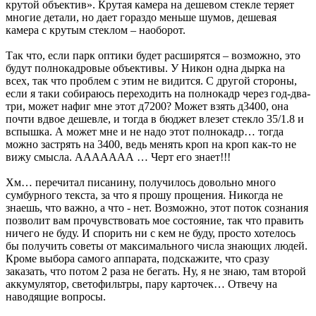
крутой объектив». Крутая камера на дешевом стекле теряет
многие детали, но дает гораздо меньше шумов, дешевая
камера с крутым стеклом – наоборот.
Так что, если парк оптики будет расширятся – возможно, это
будут полнокадровые объективы. У Никон одна дырка на
всех, так что проблем с этим не видится. С другой стороны,
если я таки собираюсь переходить на полнокадр через год-два-
три, может нафиг мне этот д7200? Может взять д3400, она
почти вдвое дешевле, и тогда в бюджет влезет стекло 35/1.8 и
вспышка. А может мне и не надо этот полнокадр… тогда
можно застрять на 3400, ведь менять кроп на кроп как-то не
вижу смысла. ААААААА … Черт его знает!!!
Хм… перечитал писанину, получилось довольно много
сумбурного текста, за что я прошу прощения. Никогда не
знаешь, что важно, а что - нет. Возможно, этот поток сознания
позволит вам прочувствовать мое состояние, так что править
ничего не буду. И спорить ни с кем не буду, просто хотелось
бы получить советы от максимального числа знающих людей.
Кроме выбора самого аппарата, подскажите, что сразу
заказать, что потом 2 раза не бегать. Ну, я не знаю, там второй
аккумулятор, светофильтры, пару карточек… Отвечу на
наводящие вопросы.