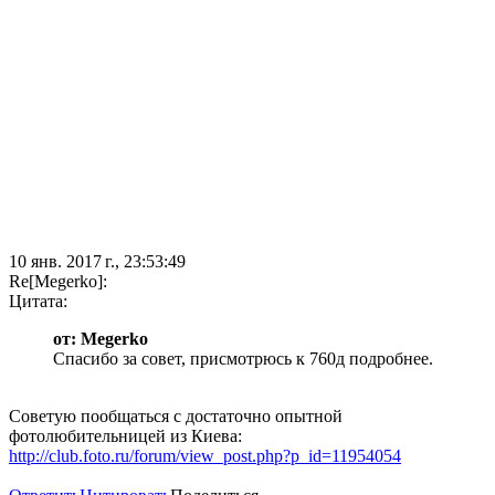
10 янв. 2017 г., 23:53:49
Re[Megerko]:
Цитата:
от: Megerko
Спасибо за совет, присмотрюсь к 760д подробнее.
Советую пообщаться с достаточно опытной
фотолюбительницей из Киева:
http://club.foto.ru/forum/view_post.php?p_id=11954054