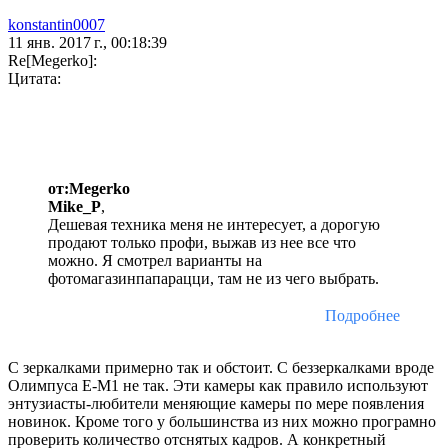
konstantin0007
11 янв. 2017 г., 00:18:39
Re[Megerko]:
Цитата:
от:Megerko
Mike_P
,
Дешевая техника меня не интересует, а дорогую
продают только профи, выжав из нее все что
можно. Я смотрел варианты на
фотомагазинпапарацци, там не из чего выбрать.
Подробнее
С зеркалками примерно так и обстоит. С беззеркалками вроде
Олимпуса Е-М1 не так. Эти камеры как правило используют
энтузиасты-любители меняющие камеры по мере появления
новинок. Кроме того у большинства из них можно програмно
проверить количество отснятых кадров. А конкретный