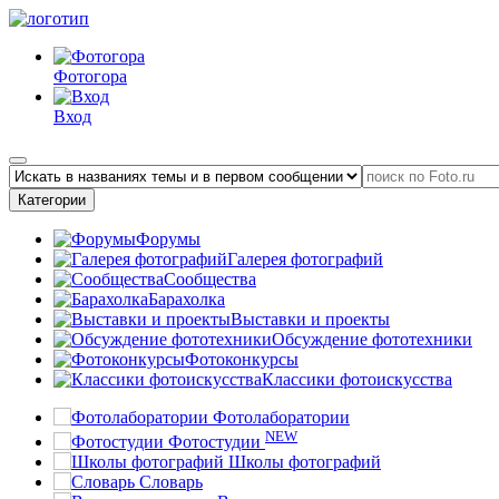
Фотогора
Вход
Категории
Форумы
Галерея фотографий
Сообщества
Барахолка
Выставки и проекты
Обсуждение фототехники
Фотоконкурсы
Классики фотоискусства
Фотолаборатории
NEW
Фотостудии
Школы фотографий
Словарь