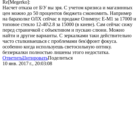
Re[Megerko]:
Насчет отказа от Б\У вы зря. С учетом кризиса и магазинных
цен можно до 50 процентов бюджета сэкономить. Например
на барахолке ОЛХ сейчас в продаже Олимпус Е-М1 за 17000 и
топовое стекло 12-40\2.8 за 15000 (в киеве). Сам сейчас сижу
перед страничкой с объективом и пускаю слюни. Можно
найти и другие варианты. С зеркалками таки действительно
часто сталкиваешься с проблемами бек\фронт фокуса.
особенно когда используешь светосильную оптику.
беззеркалки полностью лишены этого недостатка.
Ответить
Цитировать
Поделиться
10 янв. 2017 г., 20:03:08