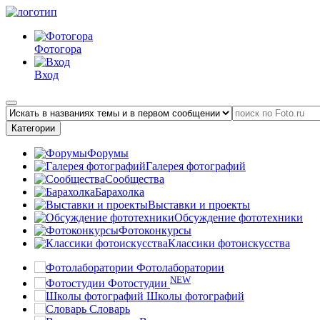
Фотогора
Вход
Категории
Форумы
Галерея фотографий
Сообщества
Барахолка
Выставки и проекты
Обсуждение фототехники
Фотоконкурсы
Классики фотоискусства
Фотолаборатории
NEW
Фотостудии
Школы фотографий
Словарь