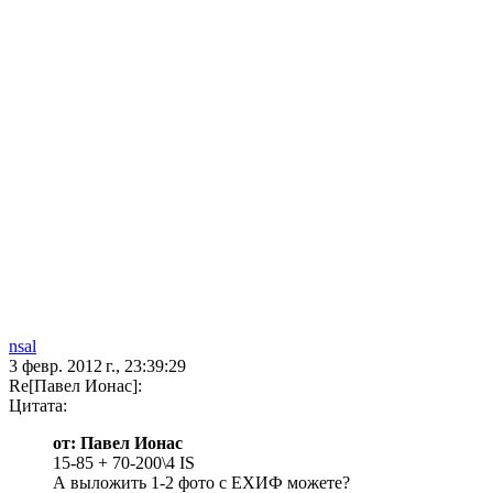
nsal
3 февр. 2012 г., 23:39:29
Re[Павел Ионас]:
Цитата:
от: Павел Ионас
15-85 + 70-200\4 IS
А выложить 1-2 фото с ЕХИФ можете?