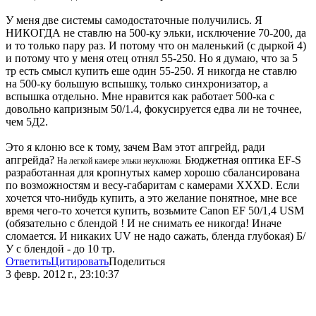
У меня две системы самодостаточные получились. Я
НИКОГДА не ставлю на 500-ку эльки, исключение 70-200, да
и то только пару раз. И потому что он маленький (с дыркой 4)
и потому что у меня отец отнял 55-250. Но я думаю, что за 5
тр есть смысл купить еше один 55-250. Я никогда не ставлю
на 500-ку большую вспышку, только синхронизатор, а
вспышка отдельно. Мне нравится как работает 500-ка с
довольно капризным 50/1.4, фокусируется едва ли не точнее,
чем 5Д2.
Это я клоню все к тому, зачем Вам этот апгрейд, ради
апгрейда?
Бюджетная оптика EF-S
На легкой камере эльки неуклюжи.
разработанная для кропнутых камер хорошо сбалансирована
по возможностям и весу-габаритам с камерами XXXD. Если
хочется что-нибудь купить, а это желание понятное, мне все
время чего-то хочется купить, возьмите Canon EF 50/1,4 USM
(обязательно с блендой ! И не снимать ее никогда! Иначе
сломается. И никаких UV не надо сажать, бленда глубокая) Б/
У с блендой - до 10 тр.
Ответить
Цитировать
Поделиться
3 февр. 2012 г., 23:10:37