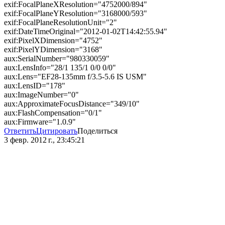
exif:FocalPlaneXResolution="4752000/894"
exif:FocalPlaneYResolution="3168000/593"
exif:FocalPlaneResolutionUnit="2"
exif:DateTimeOriginal="2012-01-02T14:42:55.94"
exif:PixelXDimension="4752"
exif:PixelYDimension="3168"
aux:SerialNumber="980330059"
aux:LensInfo="28/1 135/1 0/0 0/0"
aux:Lens="EF28-135mm f/3.5-5.6 IS USM"
aux:LensID="178"
aux:ImageNumber="0"
aux:ApproximateFocusDistance="349/10"
aux:FlashCompensation="0/1"
aux:Firmware="1.0.9"
Ответить
Цитировать
Поделиться
3 февр. 2012 г., 23:45:21