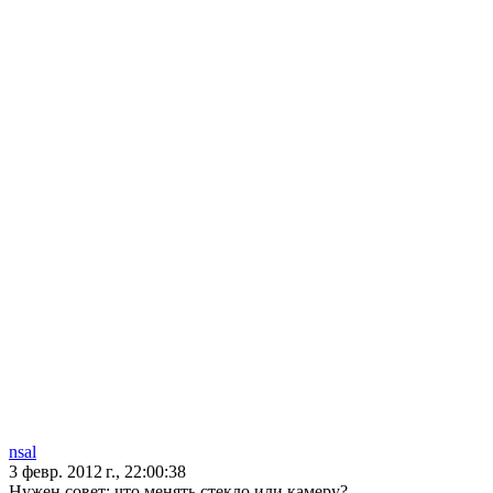
nsal
3 февр. 2012 г., 22:00:38
Нужен совет: что менять стекло или камеру?