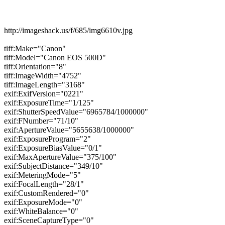
http://imageshack.us/f/685/img6610v.jpg
tiff:Make="Canon"
tiff:Model="Canon EOS 500D"
tiff:Orientation="8"
tiff:ImageWidth="4752"
tiff:ImageLength="3168"
exif:ExifVersion="0221"
exif:ExposureTime="1/125"
exif:ShutterSpeedValue="6965784/1000000"
exif:FNumber="71/10"
exif:ApertureValue="5655638/1000000"
exif:ExposureProgram="2"
exif:ExposureBiasValue="0/1"
exif:MaxApertureValue="375/100"
exif:SubjectDistance="349/10"
exif:MeteringMode="5"
exif:FocalLength="28/1"
exif:CustomRendered="0"
exif:ExposureMode="0"
exif:WhiteBalance="0"
exif:SceneCaptureType="0"