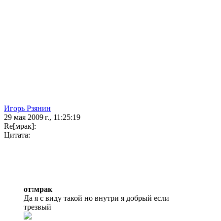
Игорь Рзянин
29 мая 2009 г., 11:25:19
Re[мрак]:
Цитата:
от:мрак
Да я с виду такой но внутри я добрый если
трезвый