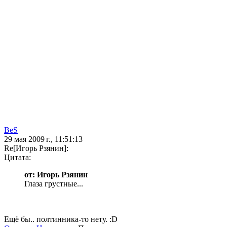
BeS
29 мая 2009 г., 11:51:13
Re[Игорь Рзянин]:
Цитата:
от: Игорь Рзянин
Глаза грустные...
Ещё бы.. полтинника-то нету. :D