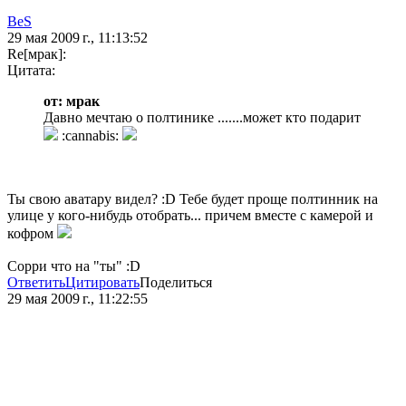
BeS
29 мая 2009 г., 11:13:52
Re[мрак]:
Цитата:
от: мрак
Давно мечтаю о полтинике .......может кто подарит
:cannabis:
Ты свою аватару видел? :D Тебе будет проще полтинник на
улице у кого-нибудь отобрать... причем вместе с камерой и
кофром
Сорри что на "ты" :D
Ответить
Цитировать
Поделиться
29 мая 2009 г., 11:22:55