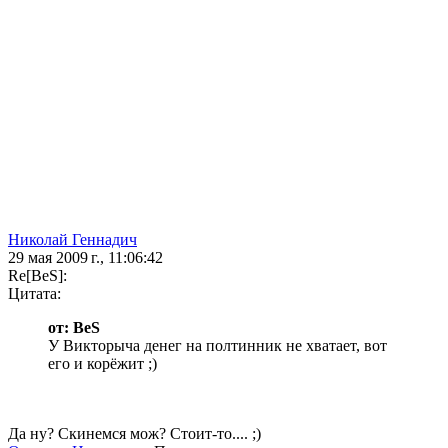
Николай Геннадич
29 мая 2009 г., 11:06:42
Re[BeS]:
Цитата:
от: BeS
У Викторыча денег на полтинник не хватает, вот
его и корёжит ;)
Да ну? Скинемся мож? Стоит-то.... ;)