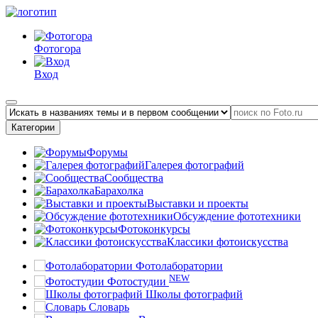
Фотогора
Вход
Категории
Форумы
Галерея фотографий
Сообщества
Барахолка
Выставки и проекты
Обсуждение фототехники
Фотоконкурсы
Классики фотоискусства
Фотолаборатории
NEW
Фотостудии
Школы фотографий
Словарь