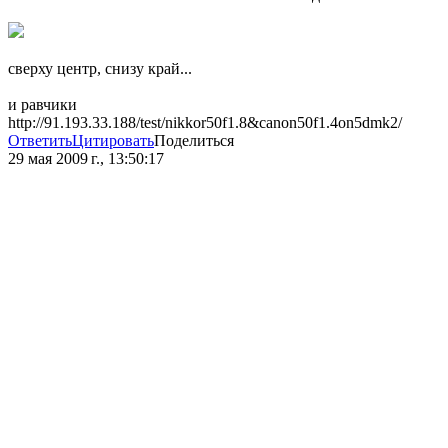
сверху центр, снизу край...
и равчики
http://91.193.33.188/test/nikkor50f1.8&canon50f1.4on5dmk2/
Ответить
Цитировать
Поделиться
29 мая 2009 г., 13:50:17