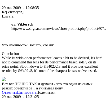
29 мая 2009 г., 12:08:35
Re[Viktorych]:
Цитата:
от: Viktorych
http://www.slrgear.com/reviews/showproduct.php/product/97/c
Что именно-то? Вот это, что ли:
Conclusion
While its wide-open performance leaves a bit to be desired, it's hard
not to commend this lens for its performance based solely on its
price point. Stop it down to &#402;/2.8 and it provides excellent
results; by &#402;/8, it's one of the sharpest lenses we've tested.
Вот все ТОЧНО ТАК и думают - что это один из самых
резких объективов... а учитывая цену...
Ответить
Цитировать
Поделиться
29 мая 2009 г., 12:21:25