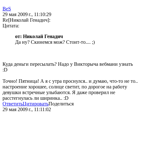
BeS
29 мая 2009 г., 11:10:29
Re[Николай Генадич]:
Цитата:
от: Николай Генадич
Да ну? Скинемся мож? Стоит-то.... ;)
Куда деньги пересылать? Надо у Викторыча вебмани узнать
:D
Точно! Пятница! А я с утра проснулся.. и думаю, что-то не то..
настроение хорошее, солнце светит, по дорогое на работу
девушки встречные улыбаются. Я даже проверил не
расстегнулась ли ширинка.. :D
Ответить
Цитировать
Поделиться
29 мая 2009 г., 11:11:02