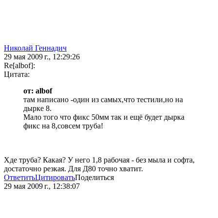
Николай Геннадич
29 мая 2009 г., 12:29:26
Re[albof]:
Цитата:
от: albof
там написано -один из самых,что тестили,но на
дырке 8.
Мало того что фикс 50мм так и ещё будет дырка
фикс на 8,совсем труба!
Хде труба? Какая? У него 1,8 рабочая - без мыла и софта,
достаточно резкая. Для Д80 точно хватит.
Ответить
Цитировать
Поделиться
29 мая 2009 г., 12:38:07