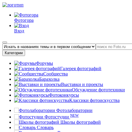
Фотогора
Вход
Категории
Форумы
Галерея фотографий
Сообщества
Барахолка
Выставки и проекты
Обсуждение фототехники
Фотоконкурсы
Классики фотоискусства
Фотолаборатории
NEW
Фотостудии
Школы фотографий
Словарь