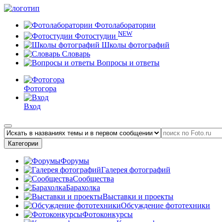
Фотолаборатории
NEW
Фотостудии
Школы фотографий
Словарь
Вопросы и ответы
Фотогора
Вход
Категории
Форумы
Галерея фотографий
Сообщества
Барахолка
Выставки и проекты
Обсуждение фототехники
Фотоконкурсы