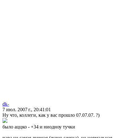
dk-
7 июл. 2007 г., 20:41:01
Ну что, коллеги, как у вас прошло 07.07.07. ?)
было аццко - +34 и ниодноу тучки
пара не самая лучшая (зудно слегка), но нормальная.