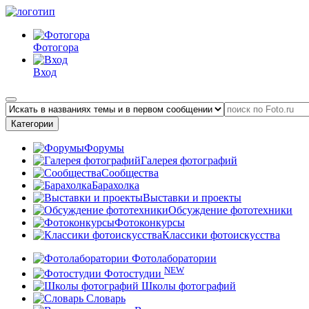
Фотогора
Вход
Категории
Форумы
Галерея фотографий
Сообщества
Барахолка
Выставки и проекты
Обсуждение фототехники
Фотоконкурсы
Классики фотоискусства
Фотолаборатории
NEW
Фотостудии
Школы фотографий
Словарь