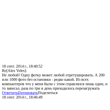
18 сент. 2014 г., 18:40:52
Re[Alex Veles]:
Не любой! Одну фотку может любой отретушировать. А 200
или 1000 фото без остановки - редко какой. Из всех
компьютеров что у меня были с этим справлялся лишь один, и
то зависал, раза по три в день приходилось перезагружать
Ответить
Цитировать
Поделиться
18 сент. 2014 г., 18:46:49