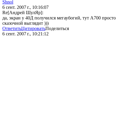
Shnol
6 сент. 2007 г., 10:16:07
Re[Андрей ШулЯр]:
да, экран у 40Д получился мегаубогий, тут А700 просто
сказочной выглядит )))
Ответить
Цитировать
Поделиться
6 сент. 2007 г., 10:21:12