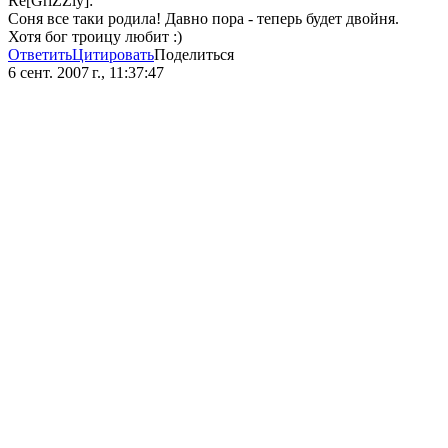
Re[GriZZly]:
Соня все таки родила! Давно пора - теперь будет двойня.
Хотя бог троицу любит :)
Ответить
Цитировать
Поделиться
6 сент. 2007 г., 11:37:47