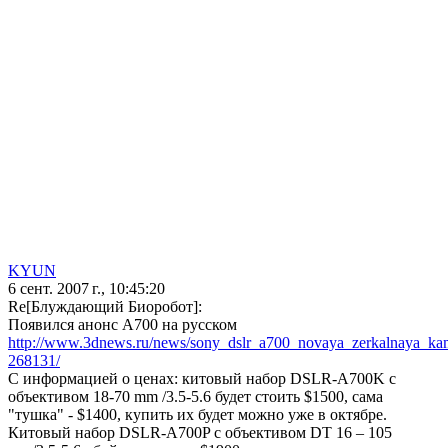
KYUN
6 сент. 2007 г., 10:45:20
Re[Блуждающий Биоробот]:
Появился анонс А700 на русском
http://www.3dnews.ru/news/sony_dslr_a700_novaya_zerkalnaya_ka
268131/
С информацией о ценах: китовый набор DSLR-A700K с
объективом 18-70 mm /3.5-5.6 будет стоить $1500, сама
"тушка" - $1400, купить их будет можно уже в октябре.
Китовый набор DSLR-A700P с объективом DT 16 – 105