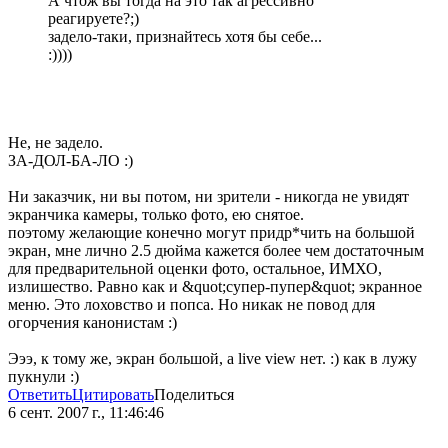
А чтож вы тогда на это так агрессивно
реагируете?;)
задело-таки, признайтесь хотя бы себе...
:))))
Не, не задело.
ЗА-ДОЛ-БА-ЛО :)
Ни заказчик, ни вы потом, ни зрители - никогда не увидят
экранчика камеры, только фото, ею снятое.
поэтому желающие конечно могут придр*чить на большой
экран, мне лично 2.5 дюйма кажется более чем достаточным
для предварительной оценки фото, остальное, ИМХО,
излишество. Равно как и &quot;супер-пупер&quot; экранное
меню. Это лоховство и попса. Но никак не повод для
огорчения канонистам :)
Эээ, к тому же, экран большой, а live view нет. :) как в лужу
пукнули :)
Ответить
Цитировать
Поделиться
6 сент. 2007 г., 11:46:46