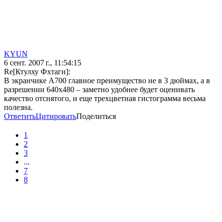
KYUN
6 сент. 2007 г., 11:54:15
Re[Ктулху Фхтагн]:
В экранчике А700 главное преимущество не в 3 дюймах, а в
разрешении 640х480 – заметно удобнее будет оценивать
качество отснятого, и еще трехцветная гистограмма весьма
полезна.
Ответить
Цитировать
Поделиться
1
2
3
...
7
8