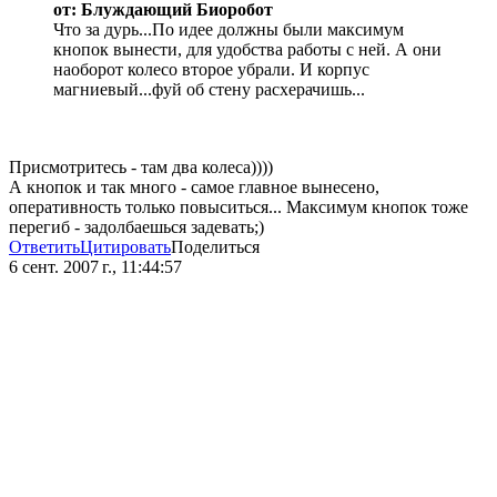
от: Блуждающий Биоробот
Что за дурь...По идее должны были максимум
кнопок вынести, для удобства работы с ней. А они
наоборот колесо второе убрали. И корпус
магниевый...фуй об стену расхерачишь...
Присмотритесь - там два колеса))))
А кнопок и так много - самое главное вынесено,
оперативность только повыситься... Максимум кнопок тоже
перегиб - задолбаешься задевать;)
Ответить
Цитировать
Поделиться
6 сент. 2007 г., 11:44:57