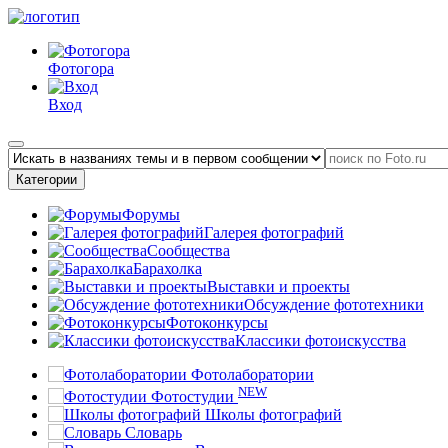
Фотогора
Вход
Категории
Форумы
Галерея фотографий
Сообщества
Барахолка
Выставки и проекты
Обсуждение фототехники
Фотоконкурсы
Классики фотоискусства
Фотолаборатории
NEW
Фотостудии
Школы фотографий
Словарь