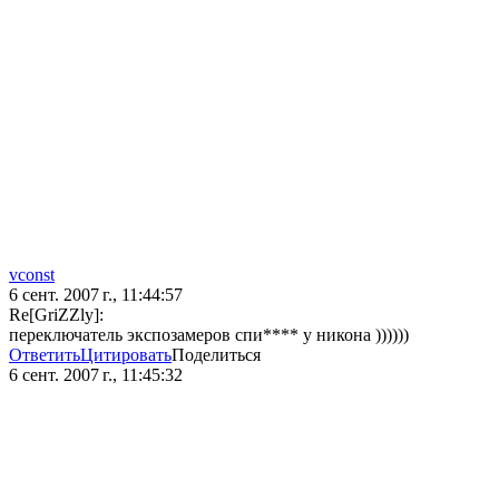
vconst
6 сент. 2007 г., 11:44:57
Re[GriZZly]:
переключатель экспозамеров спи**** у никона ))))))
Ответить
Цитировать
Поделиться
6 сент. 2007 г., 11:45:32