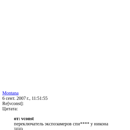
Montana
6 сент. 2007 г., 11:51:55
Re[vconst]:
Цитата:
от: vconst
переключатель экспозамеров спи**** у никона
))))))