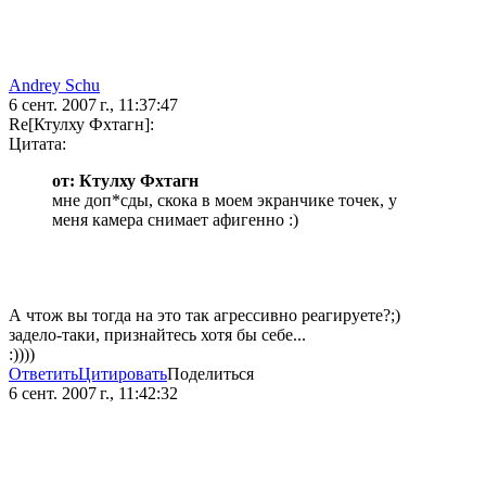
Andrey Schu
6 сент. 2007 г., 11:37:47
Re[Ктулху Фхтагн]:
Цитата:
от: Ктулху Фхтагн
мне доп*сды, скока в моем экранчике точек, у
меня камера снимает афигенно :)
А чтож вы тогда на это так агрессивно реагируете?;)
задело-таки, признайтесь хотя бы себе...
:))))
Ответить
Цитировать
Поделиться
6 сент. 2007 г., 11:42:32