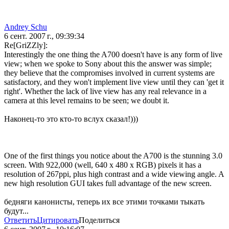
Andrey Schu
6 сент. 2007 г., 09:39:34
Re[GriZZly]:
Interestingly the one thing the A700 doesn't have is any form of live
view; when we spoke to Sony about this the answer was simple;
they believe that the compromises involved in current systems are
satisfactory, and they won't implement live view until they can 'get it
right'. Whether the lack of live view has any real relevance in a
camera at this level remains to be seen; we doubt it.
Наконец-то это кто-то вслух сказал!)))
One of the first things you notice about the A700 is the stunning 3.0
screen. With 922,000 (well, 640 x 480 x RGB) pixels it has a
resolution of 267ppi, plus high contrast and a wide viewing angle. A
new high resolution GUI takes full advantage of the new screen.
бедняги канонисты, теперь их все этими точками тыкать
будут...
Ответить
Цитировать
Поделиться