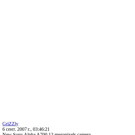
GriZZly
6 сент. 2007 г., 03:46:21
New Sony Alpha A700 12 megapixels camera