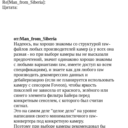
Re[Man_from_Siberia]:
Цитата:
от:Man_from_Siberia
Надеюсь, вы хорошо знакомы со структурой raw-
файлов любых производителей камер (а у всех она
разная - но при выборе камеры вы не высказали
предпочтений, значит одинаково хорошо знакомы
с любыми вариантами raw, имеете доступ ко всем
спецификациям), и знаете как для любого raw
производить декомпрессию данных и
дебайеризацию (если не планируется использовать
камеру с сенсором Foveon), чтобы яркость
пикселей не зависела от красного, зелёного или
синего элемента фильтра Байера перед
конкретным сенселем, с которого был считан
сигнал.
Это на самом деле "целое дело" на уровне
написания своего минималистичного raw-
конвертера под конкретную камеру.
Поэтому при выборе камеры рекомендовал бы