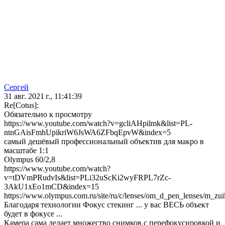
Сергей
31 авг. 2021 г., 11:41:39
Re[Cotus]:
Обязательно к просмотру
https://www.youtube.com/watch?v=gcliAHpilmk&list=PL-
ntnGAisFmhUpikriW6JsWA6ZFbqEpvW&index=5
самый дешёвый профессиональный объектив для макро в
масштабе 1:1
Olympus 60/2,8
https://www.youtube.com/watch?
v=tDVmPRudvIs&list=PLi32uScKi2wyFRPL7rZc-
3AkU1xEo1mCD&index=15
https://www.olympus.com.ru/site/ru/c/lenses/om_d_pen_lenses/m_z
Благодаря технологии Фокус стекинг ... у вас ВЕСЬ объект
будет в фокусе ...
Камера сама делает множество снимков с перефокусировкой и