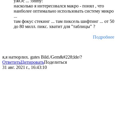
ужОс ... :ohmy:
насколько я интересовался макро - понял , что
наиболее оптимально использовать систему микро
...
там фокус стекинг ... там пиксель шифтинг ... от 50
до 80 милл. пикс. хватит для "таблицы" ?
Подробнее
я,я натюрлих. gutes Bild./Gem&#228;lde/?
Ответить
Цитировать
Поделиться
31 авг. 2021 г., 16:43:10