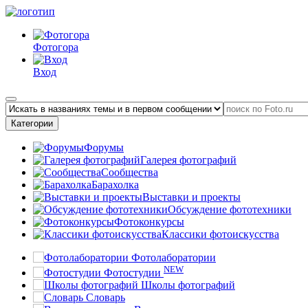
Фотогора
Вход
Категории
Форумы
Галерея фотографий
Сообщества
Барахолка
Выставки и проекты
Обсуждение фототехники
Фотоконкурсы
Классики фотоискусства
Фотолаборатории
NEW
Фотостудии
Школы фотографий
Словарь