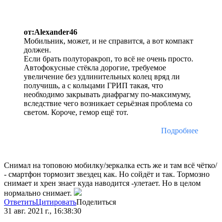
от:Alexander46
Мобильник, может, и не справится, а вот компакт
должен.
Если брать полуторакроп, то всё не очень просто.
Автофокусные стёкла дорогие, требуемое
увеличение без удлинительных колец вряд ли
получишь, а с кольцами ГРИП такая, что
необходимо закрывать диафрагму по-максимуму,
вследствие чего возникает серьёзная проблема со
светом. Короче, гемор ещё тот.
Подробнее
Снимал на топовою мобилку/зеркалка есть же и там всё чётко/
- смартфон тормозит звездец как. Но сойдёт и так. Тормозно
снимает и хрен знает куда наводится -улетает. Но в целом
нормально снимает.
Ответить
Цитировать
Поделиться
31 авг. 2021 г., 16:38:30