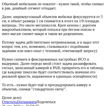
Обычный мобильник не покатит - нужен такой, чтобы снимал
в рав, дешёвый сегмент отпадает.
Далее, широкоугольный объектив мобилки фокусируется от 5
см, и объект размера 1 см снимается в итоге на 1/9 площади
матрицы. Это около мегапикселя. Кроп кенона с дорогим
макрообъективом, который попался при беглом поиске в
инет-магазе снимет макро в таком же разрешении.
Потому задача действительно нетривиальная, и я задал этот
вопрос тем, кто, возможно, сталкивался с подобными
задачами или имел опыт с техникой, отвечающей запросу)
Нужно снимать в фиксированных настройках ИСО и
выдержки. Далее передо мной стоит задача расшифровать
сигнал, записанный камерой в РАВ, превратить его в таблицу,
где каждому пикселю будет соответствовать значение его
реальной яркости, выраженное в единицах освещённости)
То есть - нужно будет ещё и проградуировать камеру и
объектив, снимая "стандартную свечу".
Целое дело)
Ответить
Цитировать
Поделиться