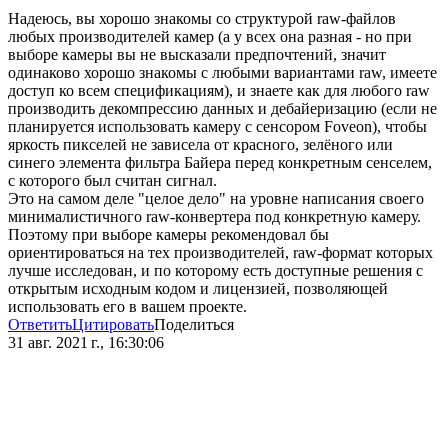
Надеюсь, вы хорошо знакомы со структурой raw-файлов
любых производителей камер (а у всех она разная - но при
выборе камеры вы не высказали предпочтений, значит
одинаково хорошо знакомы с любыми вариантами raw, имеете
доступ ко всем спецификациям), и знаете как для любого raw
производить декомпрессию данных и дебайеризацию (если не
планируется использовать камеру с сенсором Foveon), чтобы
яркость пикселей не зависела от красного, зелёного или
синего элемента фильтра Байера перед конкретным сенселем,
с которого был считан сигнал.
Это на самом деле "целое дело" на уровне написания своего
минималистичного raw-конвертера под конкретную камеру.
Поэтому при выборе камеры рекомендовал бы
ориентироваться на тех производителей, raw-формат которых
лучше исследован, и по которому есть доступные решения с
открытым исходным кодом и лицензией, позволяющей
использовать его в вашем проекте.
Ответить
Цитировать
Поделиться
31 авг. 2021 г., 16:30:06