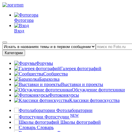
Фотогора
Вход
Категории
Форумы
Галерея фотографий
Сообщества
Барахолка
Выставки и проекты
Обсуждение фототехники
Фотоконкурсы
Классики фотоискусства
Фотолаборатории
NEW
Фотостудии
Школы фотографий
Словарь