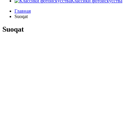
Классики фотоискусства
Главная
Suoqat
Suoqat