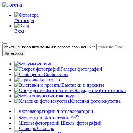
Фотогора
Вход
Категории
Форумы
Галерея фотографий
Сообщества
Барахолка
Выставки и проекты
Обсуждение фототехники
Фотоконкурсы
Классики фотоискусства
Фотолаборатории
NEW
Фотостудии
Школы фотографий
Словарь