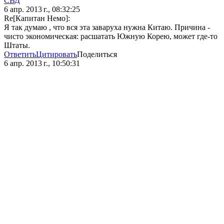
СВД
6 апр. 2013 г., 08:32:25
Re[Капитан Немо]:
Я так думаю , что вся эта заваруха нужна Китаю. Причина -
чисто экономическая: расшатать Южную Корею, может где-то
Штаты.
Ответить
Цитировать
Поделиться
6 апр. 2013 г., 10:50:31