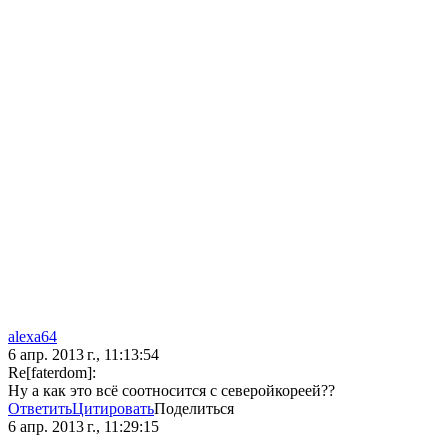
alexa64
6 апр. 2013 г., 11:13:54
Re[faterdom]:
Ну а как это всё соотносится с северойкореей??
Ответить
Цитировать
Поделиться
6 апр. 2013 г., 11:29:15