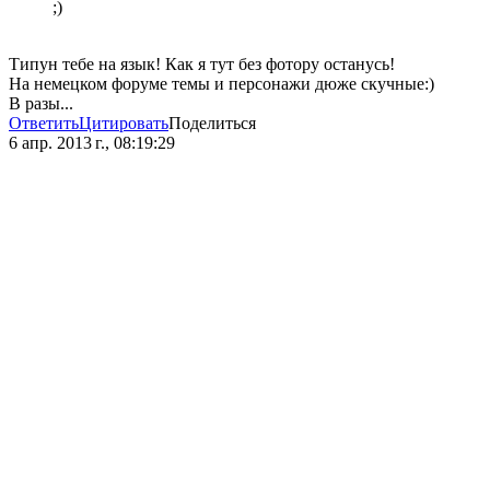
;)
Типун тебе на язык! Как я тут без фотору останусь!
На немецком форуме темы и персонажи дюже скучные:)
В разы...
Ответить
Цитировать
Поделиться
6 апр. 2013 г., 08:19:29