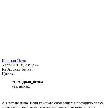
Капитан Немо
5 апр. 2013 г., 23:12:22
Re[Аццкая_белка]:
Цитата:
от: Аццкая_белка
неа, никак.
А я вот не знаю. Если какой-то слон зашел в посудную лавку,
то хозяину гораздо выгоднее положить ему морковок на