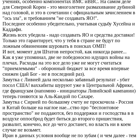
учениях, особенно компонентах ВМС иВВС. На самом деле
для Северной Кореи - это многолетнее размахивание дубиной
над головой, и это в сочетании с официальным зачислением в
"ось зла", и требованием "не создавать ЯО!".
Последнее особенно убедительно, учитывая судьбу Хусейна и
Каддафи.
Жизнь всех убедила - надо создавать ЯО и средства доставки!
Только это гарантирует, что у тебя в стране не будут по
ложным обвинениям шуровать в поисках ОМП!
И вот, момент для Штатов непростой, как никогда ранее...
Как я уже упоминал, две не победоносно идущих войны на
плечах. Расходы на это все дело уже не могут считаться
"приемлемыми" - оборонный бюджет за все время впервые
снижен (дай Бог - не в последний раз).
Замутка с Ливией дала несколько забавный результат - убит
посол США! ваххабиты шуруют уже в Центральной Африке,
где французам (напомню - инициаторы Ливийской кампании)
теперь гоняются за Аль-Каидой по Сахаре.
Замутка с Сирией по большому счету не проскочила - Россия
и Китай больше на наглое нае...ство про "беспонтовое
пространство" не поддаются, без поддержки и господства в в
воздухе оппосброд будет биться до второго пришествия,
развалит, конечно, все до чего достанет, но власть ни в коем
случае не возьмет.
Иран в данных условия вообще не по зубам ( и чем далее - тем