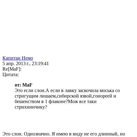
Капитан Немо
5 апр. 2013 г., 23:19:41
Re[MaF]:
Цитата:
от: MaF
Это если слон.А если в лавку заскочила моська со
стригущим лишаем,сибирской язвой,гонореей и
бешенством в 1 флаконе?Мож все таки
стрихнинчику?
Это слон. Однозначно. Я имею в виду не его длинный, но