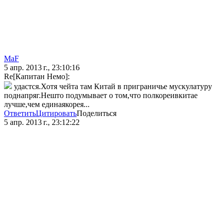
MaF
5 апр. 2013 г., 23:10:16
Re[Капитан Немо]:
удастся.Хотя чейта там Китай в приграничье мускулатуру
поднапряг.Нешто подумывает о том,что полкореивкитае
лучше,чем единаякорея...
Ответить
Цитировать
Поделиться
5 апр. 2013 г., 23:12:22