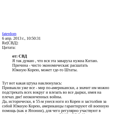
faterdom
6 апр. 2013 г., 10:50:31
Re[СВД]:
Цитата:
от: СВД
Я так думаю , что вся эта заваруха нужна Китаю.
Причина - чисто экономическая: расшатать
Южную Корею, может где-то Штаты.
Тут вот какая щтука наклюнулась:
Привыкли уже все - мир по-американски, а значит им можно
подстрекать всех вокруг и влезать во все дырки, имея на
плечах две! неоконченных войны.
Да, исторически, в 55-м унеся ноги из Кореи и застолбив за
собой Южную Корею, американцы гарантируют ей военную
помощь (как и Японии), для чего регулярно участвуют в