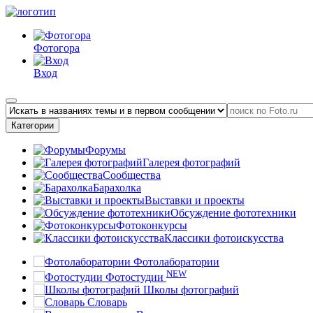
Фотогора
Вход
Категории
Форумы
Галерея фотографий
Сообщества
Барахолка
Выставки и проекты
Обсуждение фототехники
Фотоконкурсы
Классики фотоискусства
Фотолаборатории
NEW
Фотостудии
Школы фотографий
Словарь