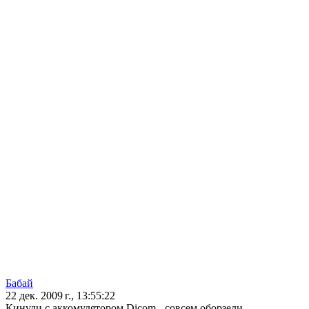
Бaбай
22 дек. 2009 г., 13:55:22
Кинули с аккомулятором Dicom - совсем оборзели