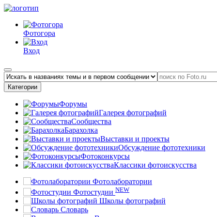
Фотогора
Вход
Категории
Форумы
Галерея фотографий
Сообщества
Барахолка
Выставки и проекты
Обсуждение фототехники
Фотоконкурсы
Классики фотоискусства
Фотолаборатории
NEW
Фотостудии
Школы фотографий
Словарь