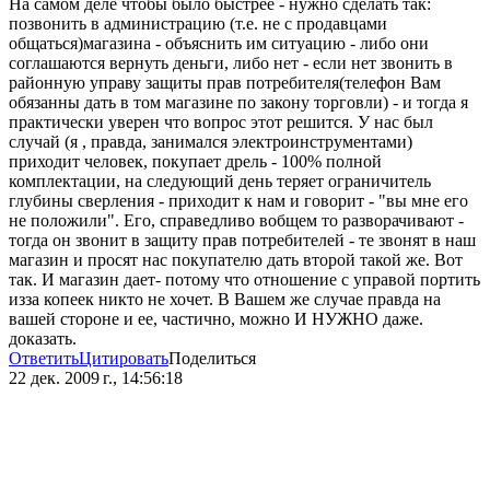
На самом деле чтобы было быстрее - нужно сделать так:
позвонить в администрацию (т.е. не с продавцами
общаться)магазина - объяснить им ситуацию - либо они
соглашаются вернуть деньги, либо нет - если нет звонить в
районную управу защиты прав потребителя(телефон Вам
обязанны дать в том магазине по закону торговли) - и тогда я
практически уверен что вопрос этот решится. У нас был
случай (я , правда, занимался электроинструментами)
приходит человек, покупает дрель - 100% полной
комплектации, на следующий день теряет ограничитель
глубины сверления - приходит к нам и говорит - "вы мне его
не положили". Его, справедливо вобщем то разворачивают -
тогда он звонит в защиту прав потребителей - те звонят в наш
магазин и просят нас покупателю дать второй такой же. Вот
так. И магазин дает- потому что отношение с управой портить
изза копеек никто не хочет. В Вашем же случае правда на
вашей стороне и ее, частично, можно И НУЖНО даже.
доказать.
Ответить
Цитировать
Поделиться
22 дек. 2009 г., 14:56:18