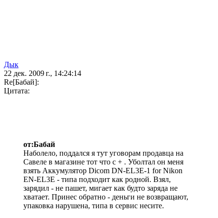
Дык
22 дек. 2009 г., 14:24:14
Re[Бaбай]:
Цитата:
от:Бaбай
Наболело, поддался я тут уговорам продавца на
Савеле в магазине тот что с + . Уболтал он меня
взять Аккумулятор Dicom DN-EL3E-1 for Nikon
EN-EL3E - типа подходит как родной. Взял,
зарядил - не пашет, мигает как будто заряда не
хватает. Принес обратно - деньги не возвращают,
упаковка нарушена, типа в сервис несите.