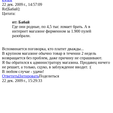
22 дек. 2009 г., 14:57:09
Re[Бaбай]:
Цитата:
от: Бaбай
Где они родные, по 4,5 тыс ломает брать. А в
интернет магазине фирменном за 1.900 пулей
разобрали.
Вспоминается поговорка, кто платит дважды...
В крупном магазине обычно товар в течении 2 недель
возвращается без проблем, даже причину не спрашивают.
Я бы обратился к администратору магазина. Продавец ничего
не решает, а только, сцуко, в заблуждение вводит. :(
В любом случае - удачи!
Ответить
Цитировать
Поделиться
22 дек. 2009 г., 15:29:33