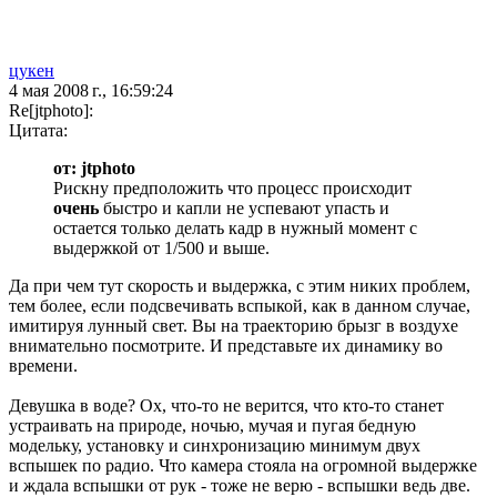
цукен
4 мая 2008 г., 16:59:24
Re[jtphoto]:
Цитата:
от: jtphoto
Рискну предположить что процесс происходит
очень
быстро и капли не успевают упасть и
остается только делать кадр в нужный момент с
выдержкой от 1/500 и выше.
Да при чем тут скорость и выдержка, с этим никих проблем,
тем более, если подсвечивать вспыкой, как в данном случае,
имитируя лунный свет. Вы на траекторию брызг в воздухе
внимательно посмотрите. И представьте их динамику во
времени.
Девушка в воде? Ох, что-то не верится, что кто-то станет
устраивать на природе, ночью, мучая и пугая бедную
модельку, установку и синхронизацию минимум двух
вспышек по радио. Что камера стояла на огромной выдержке
и ждала вспышки от рук - тоже не верю - вспышки ведь две.