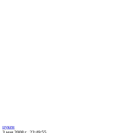
цукен
3 мая 2008 г., 23:49:55