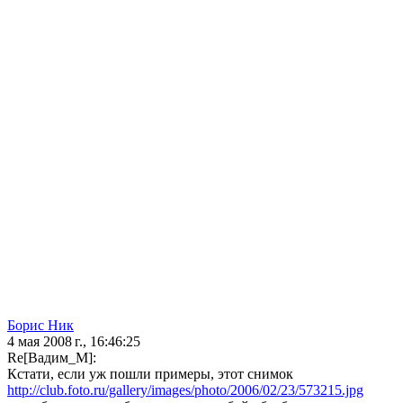
Борис Ник
4 мая 2008 г., 16:46:25
Re[Вадим_М]:
Кстати, если уж пошли примеры, этот снимок
http://club.foto.ru/gallery/images/photo/2006/02/23/573215.jpg