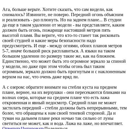
Ага, больше верьте. Хотите сказать, что сам видели, как
снималось? Извините, не поверю. Передний огонь объясним
и реализовать - раз плюнуть. Но на заднем плане... В студии
да еще в таком удалении от модели - вы представляете, каким
должен быть огонь, пожарище настояший метров пять
высотой пламя. Вы верите, что кто-то станет так рисковать
своей студией и какие меры безопасности надо
предусмотреть. И еще - между огнями, обоих планов метров
5-7, иначе большой риск расплавиться. А языки на таком
большом удалении по размеру такие же, как на ближнем.
Единственно, что может быть это огромное зеркало за спиной
у модели, но даже при этом чтобы огонь был таким
огромным, зеркало должно быть прогнутым и с наклоненным
верхом на нас, что очень даже вряд ли.
А с озером: обратите внимате на стебли куста на преднем
плане, вернее, на их верхушки - они пересекаются бликами на
волнах озера, которые на среднем плане что есть лажа
откровенная и явный недосмотр. Средний план не может
застилать передний - стебли должны быть непрерывными, тем
более, что обращены к нам своей теневой стороной. Да и
туман на дальнем плане реки ночью так сильно от луны
светиться не может, как и вода. Лажа на лаже, но впечатляет.
Ответить
Цитировать
Поделиться