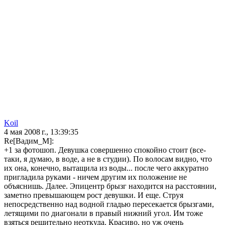
Koil
4 мая 2008 г., 13:39:35
Re[Вадим_М]:
+1 за фотошоп. Девушка совершенно спокойно стоит (все-
таки, я думаю, в воде, а не в студии). По волосам видно, что
их она, конечно, вытащила из воды... после чего аккуратно
пригладила руками - ничем другим их положение не
объяснишь. Далее. Эпицентр брызг находится на расстоянии,
заметно превышающем рост девушки. И еще. Струя
непосредственно над водной гладью пересекается брызгами,
летящими по диагонали в правый нижний угол. Им тоже
взяться решительно неоткуда. Красиво, но уж очень