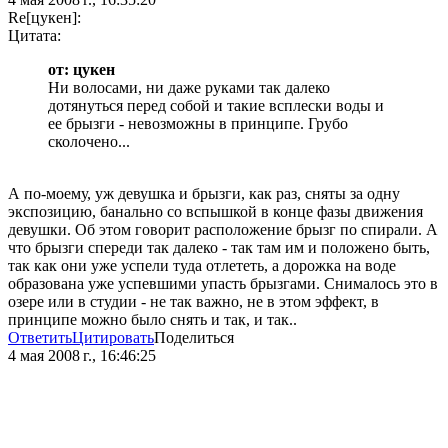
Re[цукен]:
Цитата:
от: цукен
Ни волосами, ни даже руками так далеко
дотянуться перед собой и такие всплески воды и
ее брызги - невозможны в принципе. Грубо
сколочено...
А по-моему, уж девушка и брызги, как раз, сняты за одну
экспозицию, банально со вспышкой в конце фазы движения
девушки. Об этом говорит расположение брызг по спирали. А
что брызги спереди так далеко - так там им и положено быть,
так как они уже успели туда отлететь, а дорожка на воде
образована уже успевшими упасть брызгами. Снималось это в
озере или в студии - не так важно, не в этом эффект, в
принципе можно было снять и так, и так..
Ответить
Цитировать
Поделиться
4 мая 2008 г., 16:46:25