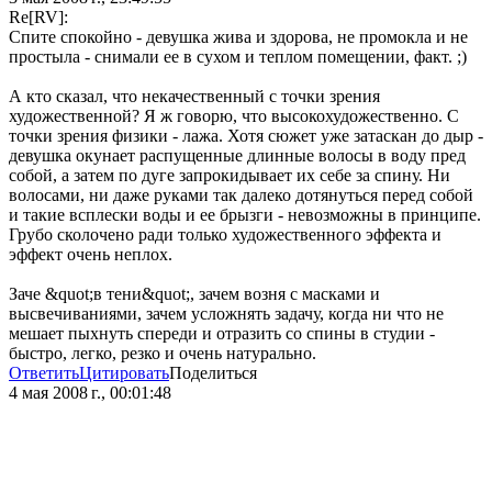
Re[RV]:
Спите спокойно - девушка жива и здорова, не промокла и не
простыла - снимали ее в сухом и теплом помещении, факт. ;)
А кто сказал, что некачественный с точки зрения
художественной? Я ж говорю, что высокохудожественно. С
точки зрения физики - лажа. Хотя сюжет уже затаскан до дыр -
девушка окунает распущенные длинные волосы в воду пред
собой, а затем по дуге запрокидывает их себе за спину. Ни
волосами, ни даже руками так далеко дотянуться перед собой
и такие всплески воды и ее брызги - невозможны в принципе.
Грубо сколочено ради только художественного эффекта и
эффект очень неплох.
Заче &quot;в тени&quot;, зачем возня с масками и
высвечиваниями, зачем усложнять задачу, когда ни что не
мешает пыхнуть спереди и отразить со спины в студии -
быстро, легко, резко и очень натурально.
Ответить
Цитировать
Поделиться
4 мая 2008 г., 00:01:48