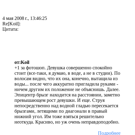
4 мая 2008 г., 13:46:25
Re[Koil]:
Цитата:
от:Koil
+1 за фотошоп. Девушка совершенно спокойно
стоит (все-таки, я думаю, в воде, а не в студии). По
волосам видно, что их она, конечно, вытащила из
воды... после чего аккуратно пригладила руками -
ничем другим их положение не объяснишь. Далее.
Эпицентр брызг находится на расстоянии, заметно
превышающем рост девушки. И еще. Струя
непосредственно над водной гладью пересекается
брызгами, летящими по диагонали в правый
нижний угол. Им тоже взяться решительно
неоткуда. Красиво, но уж очень неправдоподобно.
Подробнее