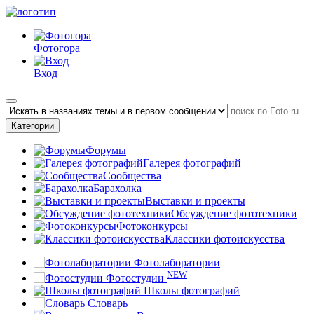
Фотогора
Вход
Категории
Форумы
Галерея фотографий
Сообщества
Барахолка
Выставки и проекты
Обсуждение фототехники
Фотоконкурсы
Классики фотоискусства
Фотолаборатории
NEW
Фотостудии
Школы фотографий
Словарь