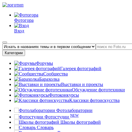
Фотогора
Вход
Категории
Форумы
Галерея фотографий
Сообщества
Барахолка
Выставки и проекты
Обсуждение фототехники
Фотоконкурсы
Классики фотоискусства
Фотолаборатории
NEW
Фотостудии
Школы фотографий
Словарь