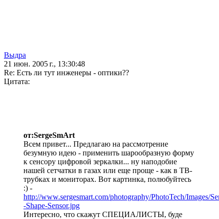
Выдра
21 июн. 2005 г., 13:30:48
Re: Есть ли тут инженеры - оптики??
Цитата:
от:SergeSmArt
Всем привет... Предлагаю на рассмотрение
безумную идею - применить шарообразную форму
к сенсору цифровой зеркалки... ну наподобие
нашей сетчатки в газах или еще проще - как в ТВ-
трубках и мониторах. Вот картинка, полюбуйтесь
:) -
http://www.sergesmart.com/photography/PhotoTech/Images/Sen
-Shape-Sensor.jpg
Интересно, что скажут СПЕЦИАЛИСТЫ, буде