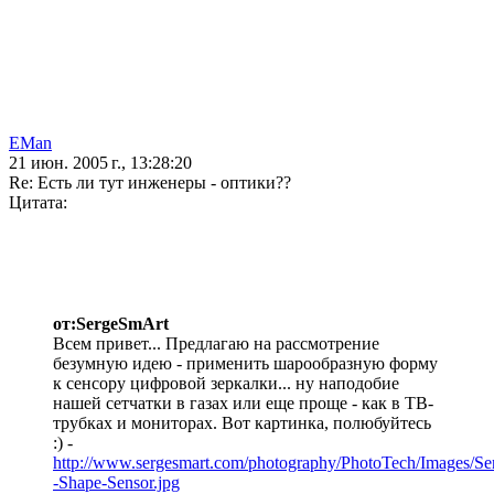
EMan
21 июн. 2005 г., 13:28:20
Re: Есть ли тут инженеры - оптики??
Цитата:
от:SergeSmArt
Всем привет... Предлагаю на рассмотрение
безумную идею - применить шарообразную форму
к сенсору цифровой зеркалки... ну наподобие
нашей сетчатки в газах или еще проще - как в ТВ-
трубках и мониторах. Вот картинка, полюбуйтесь
:) -
http://www.sergesmart.com/photography/PhotoTech/Images/Sen
-Shape-Sensor.jpg