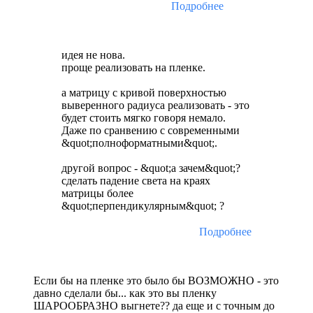
Подробнее
идея не нова.
проще реализовать на пленке.
а матрицу с кривой поверхностью
выверенного радиуса реализовать - это
будет стоить мягко говоря немало.
Даже по сранвению с современными
&quot;полноформатными&quot;.
другой вопрос - &quot;а зачем&quot;?
сделать падение света на краях
матрицы более
&quot;перпендикулярным&quot; ?
Подробнее
Если бы на пленке это было бы ВОЗМОЖНО - это
давно сделали бы... как это вы пленку
ШАРООБРАЗНО выгнете?? да еще и с точным до