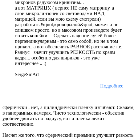
микронов радуюсом кривизны...
а вот МАТРИЦУ, ( вернее НЕ саму матррицу, а
слой микролинзочек со световодами НАД
матрицей, если вы мою схему смотрели)
разработать &quot;кроворылой&quot; может и не
слишком просто, но в массовом производсте будет
стоить копейки.... Сделать падение лучей более
перпендикулярным - это само собой, но не в том
прикол.. а вот обеспечить РАВНОЕ расстояние т.е.
Радиус - значит улучшить РЕЗКОСТЬ по краям
кадра... особенно для шириков - это уже
интереснее .. :)
SergeSmArt
Подробнее
сферически - нет, а цилиндрически пленку изгибают. Скажем,
в панорамных камерах. Чисто технологически - объектив
удобнее двигать по радиусу, вот и пленка лежит
соотвественно.
Насчет же того, что сферический приемник улучшит резкость