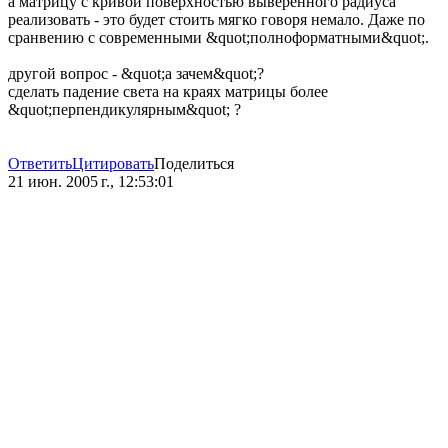
а матрицу с кривой поверхностью выверенного радиуса
реализовать - это будет стоить мягко говоря немало. Даже по
сранвению с современными &quot;полноформатными&quot;.
другой вопрос - &quot;а зачем&quot;?
сделать падение света на краях матрицы более
&quot;перпендикулярным&quot; ?
Ответить
Цитировать
Поделиться
21 июн. 2005 г., 12:53:01