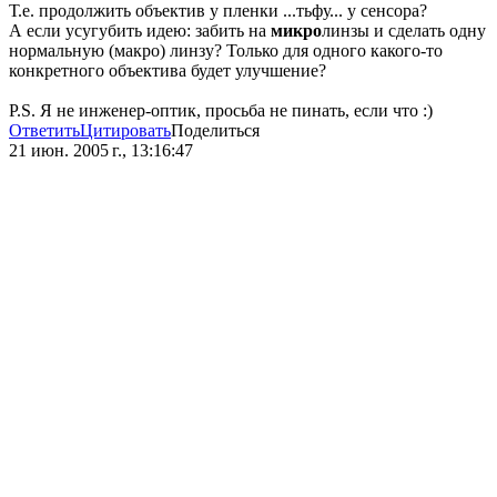
Т.е. продолжить объектив у пленки ...тьфу... у сенсора?
А если усугубить идею: забить на
микро
линзы и сделать одну
нормальную (макро) линзу? Только для одного какого-то
конкретного объектива будет улучшение?
P.S. Я не инженер-оптик, просьба не пинать, если что :)
Ответить
Цитировать
Поделиться
21 июн. 2005 г., 13:16:47