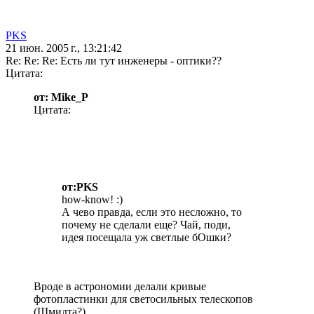
PKS
21 июн. 2005 г., 13:21:42
Re: Re: Re: Есть ли тут инженеры - оптики??
Цитата:
от: Mike_P
Цитата:
от:PKS
how-know! :)
А чево правда, если это несложно, то
почему не сделали еще? Чай, поди,
идея посещала уж светлые бОшки?
Вроде в астрономии делали кривые
фотопластинки для светосильных телескопов
(Шмидта?).