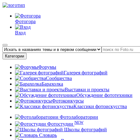
Фотогора
Вход
Категории
Форумы
Галерея фотографий
Сообщества
Барахолка
Выставки и проекты
Обсуждение фототехники
Фотоконкурсы
Классики фотоискусства
Фотолаборатории
NEW
Фотостудии
Школы фотографий
Словарь