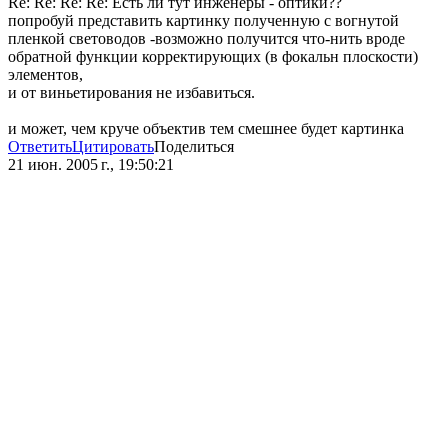
Re: Re: Re: Re: Есть ли тут инженеры - оптики??
попробуй представить картинку полученную с вогнутой
пленкой световодов -возможно получится что-нить вроде
обратной функции корректирующих (в фокальн плоскости)
элементов,
и от виньетирования не избавиться.
и может, чем круче объектив тем смешнее будет картинка
Ответить
Цитировать
Поделиться
21 июн. 2005 г., 19:50:21