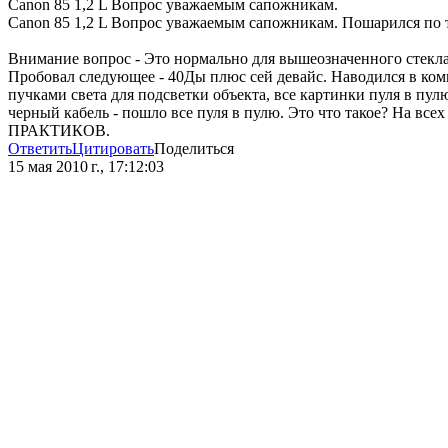
Canon 85 1,2 L Вопрос уважаемым сапожникам.
Canon 85 1,2 L Вопрос уважаемым сапожникам. Пошарился по те
Внимание вопрос - Это нормально для вышеозначенного стекла ф
Пробовал следующее - 40Ды плюс сей девайс. Наводился в комн
пучками света для подсветки объекта, все картинки пуля в пул
черный кабель - пошло все пуля в пулю. Это что такое? На все
ПРАКТИКОВ.
Ответить
Цитировать
Поделиться
15 мая 2010 г., 17:12:03