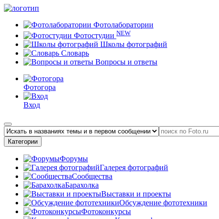
Фотолаборатории
NEW
Фотостудии
Школы фотографий
Словарь
Вопросы и ответы
Фотогора
Вход
Категории
Форумы
Галерея фотографий
Сообщества
Барахолка
Выставки и проекты
Обсуждение фототехники
Фотоконкурсы