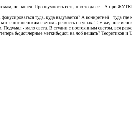
мам, не нашел. Про шумность есть, про то да се... А про ЖУТК
окусироваться туда, куда вздумается? А конкретней - туда где 
ате с поганеньким светом - резкость на ушах. Там же, но с ис
ю. Подумал - мало света. В студии с постоянным светом, вся раз
х теперь &quot;черные метки&quot; на лоб вешать? Теоретиков и Ъ