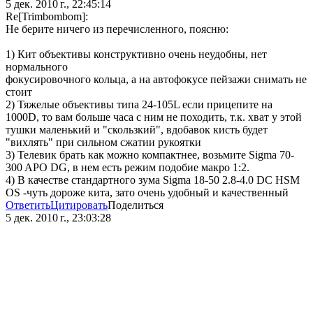
5 дек. 2010 г., 22:45:14
Re[Trimbombom]:
Не берите ничего из перечисленного, поясню:
1) Кит объективы конструктивно очень неудобны, нет
нормального
фокусировочного кольца, а на автофокусе пейзажи снимать не
стоит
2) Тяжелые объективы типа 24-105L если прицепите на
1000D, то вам больше часа с ним не походить, т.к. хват у этой
тушки маленький и "скользкий", вдобавок кисть будет
"вихлять" при сильном сжатии рукоятки
3) Телевик брать как можно компактнее, возьмите Sigma 70-
300 APO DG, в нем есть режим подобие макро 1:2.
4) В качестве стандартного зума Sigma 18-50 2.8-4.0 DC HSM
OS -чуть дороже кита, зато очень удобный и качественный
Ответить
Цитировать
Поделиться
5 дек. 2010 г., 23:03:28