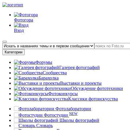
Фотогора
Вход
Категории
Форумы
Галерея фотографий
Сообщества
Барахолка
Выставки и проекты
Обсуждение фототехники
Фотоконкурсы
Классики фотоискусства
Фотолаборатории
NEW
Фотостудии
Школы фотографий
Словарь