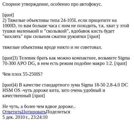
Спорное утверждение, особенно про автофокус.
[quot]
2) Тяжелые объективы типа 24-105L если прицепите на
1000D, то вам больше часа с ним не походить, т.к. хват у этой
тушки маленький и "скользкий", вдобавок кисть будет
"вихлять" при сильном сжатии рукоятки [/quot]
тяжелые объективы вроде никто и не советовал.
[quot]3) Телевик брать как можно компактнее, возьмите Sigma
70-300 APO DG, в нем есть режим подобие макро 1:2. [/quot]
Чем плох 55-250IS?
[quot]4) В качестве стандартного зума Sigma 18-50 2.8-4.0 DC
HSM OS -чуть дороже кита, зато очень удобный и
качественный [/quot]
Не чуть, а более чем вдвое дороже..
Ответить
Цитировать
Поделиться
5 дек. 2010 г., 23:24:10