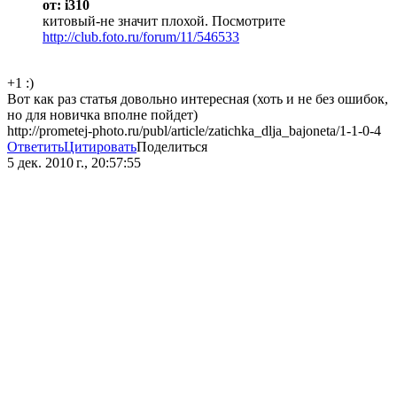
от: i310
китовый-не значит плохой. Посмотрите
http://club.foto.ru/forum/11/546533
+1 :)
Вот как раз статья довольно интересная (хоть и не без ошибок,
но для новичка вполне пойдет)
http://prometej-photo.ru/publ/article/zatichka_dlja_bajoneta/1-1-0-4
Ответить
Цитировать
Поделиться
5 дек. 2010 г., 20:57:55