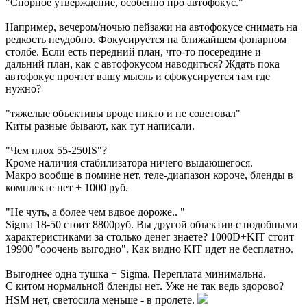
"Спорное утверждение, особенно про автофокус."
Например, вечером/ночью пейзажи на автофокусе снимать на
редкость неудобно. Фокусируется на ближайшем фонарном
столбе. Если есть передний план, что-то посередине и
дальний план, как с автофокусом наводиться? Ждать пока
автофокус прочтет вашу мысль и сфокусируется там где
нужно?
"тяжелые объективы вроде никто и не советовал"
Киты разные бывают, как тут написали.
"Чем плох 55-250IS"?
Кроме наличия стабилизатора ничего выдающегося.
Макро вообще в помине нет, теле-диапазон короче, бленды в
комплекте нет + 1000 руб.
"Не чуть, а более чем вдвое дороже.. "
Sigma 18-50 стоит 8800руб. Вы другой объектив с подобными
характеристиками за столько денег знаете? 1000D+KIT стоит
19900 "ооочень выгодно". Как видно KIT идет не бесплатно.
Выгоднее одна тушка + Sigma. Переплата минимальна.
С китом нормальной бленды нет. Уже не так ведь здорово?
HSM нет, светосила меньше - в пролете.