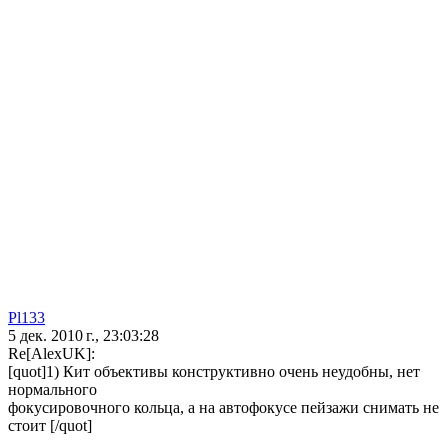
Pl133
5 дек. 2010 г., 23:03:28
Re[AlexUK]:
[quot]1) Кит объективы конструктивно очень неудобны, нет
нормального
фокусировочного кольца, а на автофокусе пейзажи снимать не
стоит [/quot]