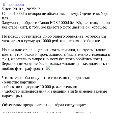
Trimbombom
5 дек. 2010 г., 20:25:12
Canon 1000d и недорогие объективы к нему. Оцените выбор,
плз...
Задумал приобрести Canon EOS 1000d без Kit, т.е. тело, т.к. он
без стаба (кит), к тому же качество фото даёт не оч. хорошее.
По поводу объективов, либо одного объектива, хотелось бы
уложиться в сумму до 10000 руб. или ненамного больше.
Изначально ставлю цель снимать пейзажи, портреты, также
цветы, уток, белок и проч. живность (желательно с телевика в
т.ч.), желательно макро (но могу без этого обойтись пока).
Зеркалки никогда не было, только мыльницы, т.е. дилетант, но
люблю фотографировать
Что хотелось бы получить в итоге, по приоритетам:
- качество картинки;
- объектив не дороже 10 000 р. желательно;
- удобство использования и внешний вид (наименее важные
параметры).
Объективы предварительно выбрал следующие: