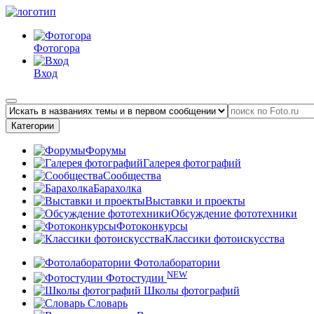
Фотогора
Вход
Категории
Форумы
Галерея фотографий
Сообщества
Барахолка
Выставки и проекты
Обсуждение фототехники
Фотоконкурсы
Классики фотоискусства
Фотолаборатории
NEW
Фотостудии
Школы фотографий
Словарь