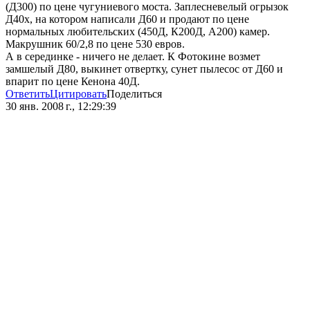
(Д300) по цене чугуниевого моста. Заплесневелый огрызок
Д40х, на котором написали Д60 и продают по цене
нормальных любительских (450Д, К200Д, А200) камер.
Макрушник 60/2,8 по цене 530 евров.
А в серединке - ничего не делает. К Фотокине возмет
замшелый Д80, выкинет отвертку, сунет пылесос от Д60 и
впарит по цене Кенона 40Д.
Ответить
Цитировать
Поделиться
30 янв. 2008 г., 12:29:39