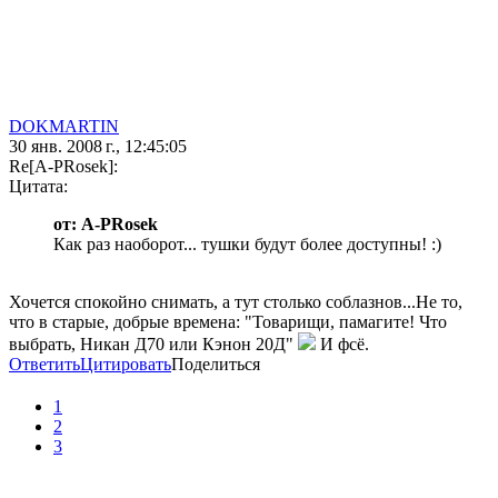
DOKMARTIN
30 янв. 2008 г., 12:45:05
Re[A-PRosek]:
Цитата:
от: A-PRosek
Как раз наоборот... тушки будут более доступны! :)
Хочется спокойно снимать, а тут столько соблазнов...Не то,
что в старые, добрые времена: "Товарищи, памагите! Что
выбрать, Никан Д70 или Кэнон 20Д"
И фсё.
Ответить
Цитировать
Поделиться
1
2
3