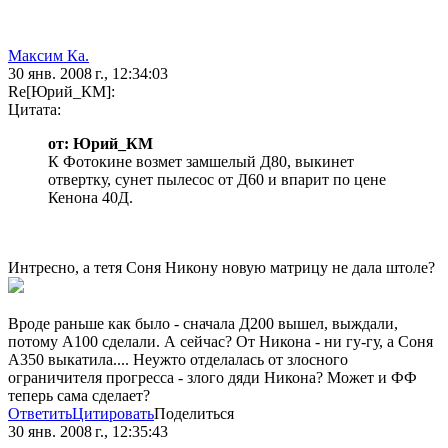
Максим Ка.
30 янв. 2008 г., 12:34:03
Re[Юрий_КМ]:
Цитата:
от: Юрий_КМ
К Фотокине возмет замшелый Д80, выкинет
отвертку, сунет пылесос от Д60 и впарит по цене
Кенона 40Д.
Интресно, а тетя Соня Никону новую матрицу не дала штоле?
Вроде раньше как было - сначала Д200 вышел, выждали,
потому А100 сделали. А сейчас? От Никона - ни гу-гу, а Соня
А350 выкатила.... Неужто отделалась от злосного
ограничителя прогресса - злого дяди Никона? Может и ФФ
теперь сама сделает?
Ответить
Цитировать
Поделиться
30 янв. 2008 г., 12:35:43