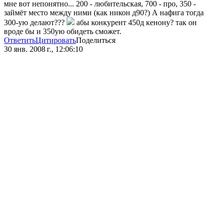
мне вот непонятно... 200 - любительская, 700 - про, 350 -
займёт место между ними (как никон д90?) А нафига тогда
300-ую делают???
абы конкурент 450д кенону? так он
вроде бы и 350ую обидеть сможет.
Ответить
Цитировать
Поделиться
30 янв. 2008 г., 12:06:10