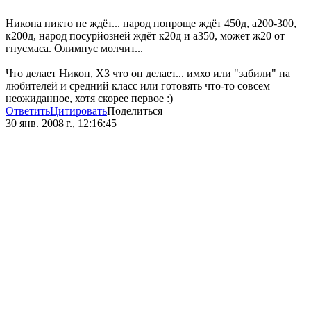
Никона никто не ждёт... народ попроще ждёт 450д, а200-300,
к200д, народ посурйозней ждёт к20д и а350, может ж20 от
гнусмаса. Олимпус молчит...
Что делает Никон, ХЗ что он делает... имхо или "забили" на
любителей и средний класс или готовять что-то совсем
неожиданное, хотя скорее первое :)
Ответить
Цитировать
Поделиться
30 янв. 2008 г., 12:16:45