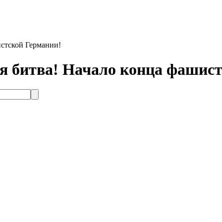
истской Германии!
ая битва! Начало конца фашис