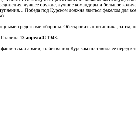
соединения, лучшее оружие, лучшие командиры и большое колич
тупления… Победа под Курском должна явиться факелом для все
а)
мощными средствами обороны. Обескровить противника, затем, 
у Сталина
12 апреля!!!
1943.
фашистской армии, то битва под Курском поставила её перед ка