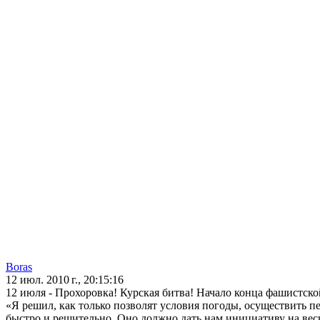
Boras
12 июл. 2010 г., 20:15:16
12 июля - Прохоровка! Курская битва! Начало конца фашистск
«Я решил, как только позволят условия погоды, осуществить 
быстро и решительно. Оно должно дать нам инициативу на ве