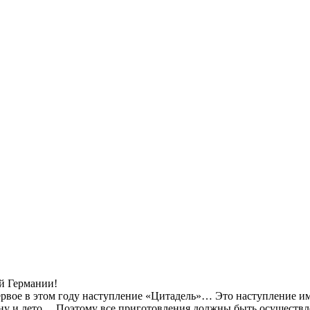
ой Германии!
первое в этом году наступление «Цитадель»… Это наступление 
сну и лето… Поэтому все приготовления должны быть осуществ