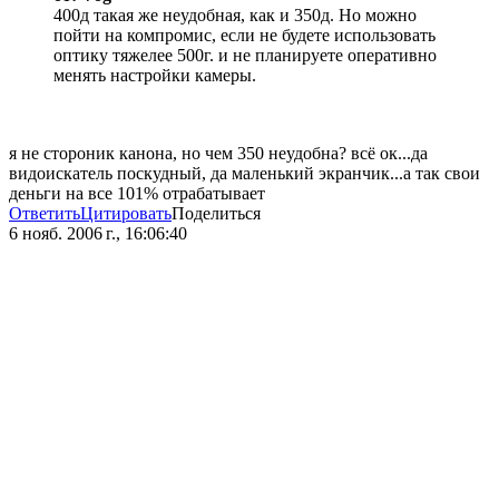
400д такая же неудобная, как и 350д. Но можно
пойти на компромис, если не будете использовать
оптику тяжелее 500г. и не планируете оперативно
менять настройки камеры.
я не стороник канона, но чем 350 неудобна? всё ок...да
видоискатель поскудный, да маленький экранчик...а так свои
деньги на все 101% отрабатывает
Ответить
Цитировать
Поделиться
6 нояб. 2006 г., 16:06:40