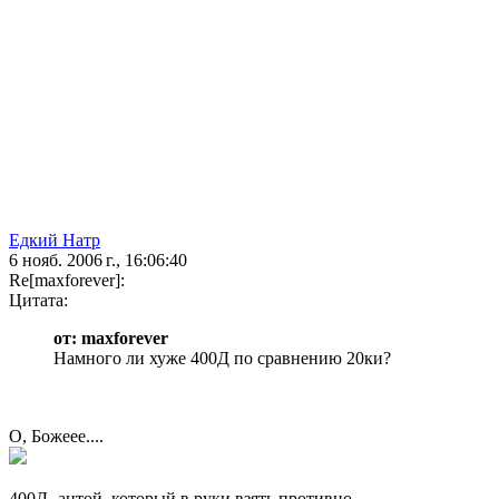
Едкий Натр
6 нояб. 2006 г., 16:06:40
Re[maxforever]:
Цитата:
от: maxforever
Намного ли хуже 400Д по сравнению 20ки?
О, Божеее....
400Д- ацтой, который в руки взять противно.