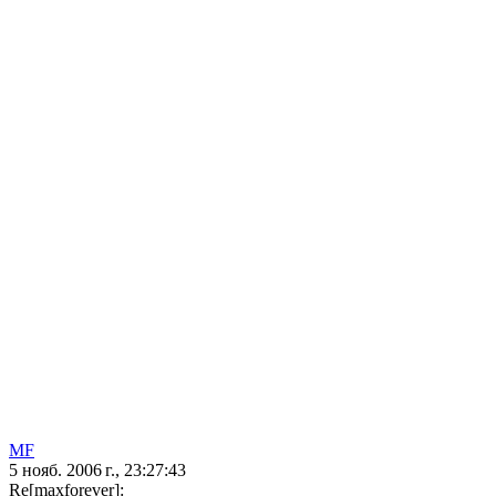
MF
5 нояб. 2006 г., 23:27:43
Re[maxforever]: