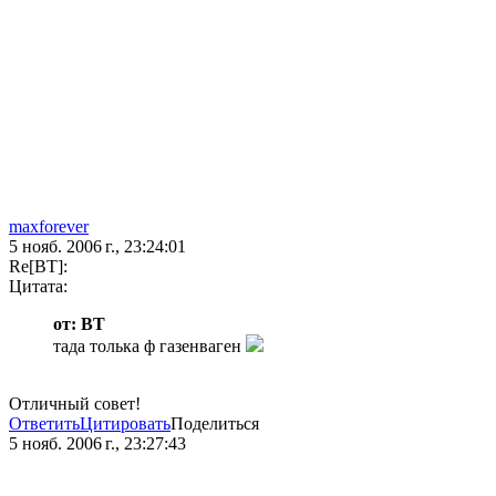
maxforever
5 нояб. 2006 г., 23:24:01
Re[BT]:
Цитата:
от: BT
тада толька ф газенваген
Отличный совет!
Ответить
Цитировать
Поделиться
5 нояб. 2006 г., 23:27:43