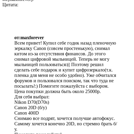
Цитата:
от:maxforever
Всем привет! Купил себе годик назад пленочную
зеркалку Canon (совсем простенькую), снимал
китом из-за отсутстввия финансов. До этого
снимал цифровой мыльницей. Теперь не могу
мыльницей пользоваться:(( Поэтому решил
сделать себе подарок и купит цифрозеркало(т.к.
пленка для меня не особо удобно). Уже обчитался
форумов и пользовался поиском, так что туда не
посылать!:) Помогите пожалуйста с выбором.
Цена покупки должна быть около 25000р.
Для себя выбрал:
Nikon D70(D70s)
Canon 20D (б/у)
Canon 400D
Снимаю все подрят, хочется получше автофокус.
Самому хочется конечно 20D, но стремно брать б/
у.