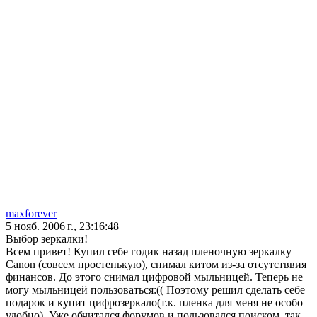
maxforever
5 нояб. 2006 г., 23:16:48
Выбор зеркалки!
Всем привет! Купил себе годик назад пленочную зеркалку
Canon (совсем простенькую), снимал китом из-за отсутстввия
финансов. До этого снимал цифровой мыльницей. Теперь не
могу мыльницей пользоваться:(( Поэтому решил сделать себе
подарок и купит цифрозеркало(т.к. пленка для меня не особо
удобно). Уже обчитался форумов и пользовался поиском, так