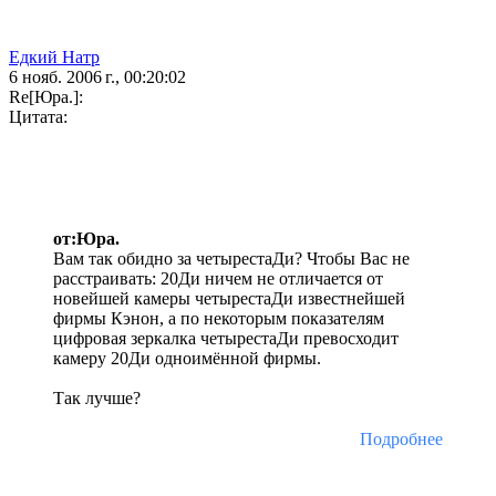
Едкий Натр
6 нояб. 2006 г., 00:20:02
Re[Юра.]:
Цитата:
от:Юра.
Вам так обидно за четырестаДи? Чтобы Вас не
расстраивать: 20Ди ничем не отличается от
новейшей камеры четырестаДи известнейшей
фирмы Кэнон, а по некоторым показателям
цифровая зеркалка четырестаДи превосходит
камеру 20Ди одноимённой фирмы.
Так лучше?
Подробнее