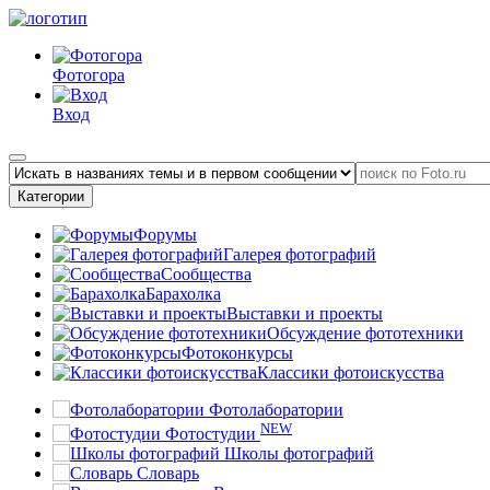
Фотогора
Вход
Категории
Форумы
Галерея фотографий
Сообщества
Барахолка
Выставки и проекты
Обсуждение фототехники
Фотоконкурсы
Классики фотоискусства
Фотолаборатории
NEW
Фотостудии
Школы фотографий
Словарь