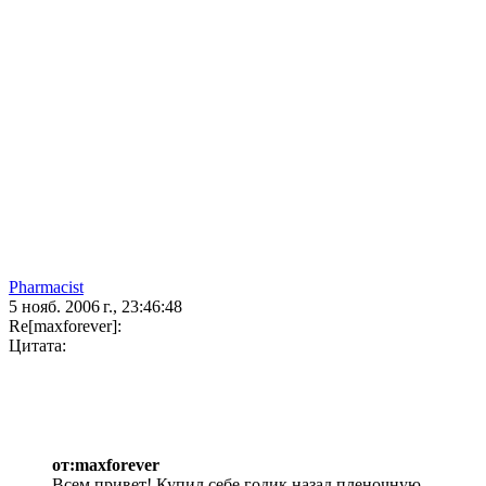
Pharmacist
5 нояб. 2006 г., 23:46:48
Re[maxforever]:
Цитата:
от:maxforever
Всем привет! Купил себе годик назад пленочную