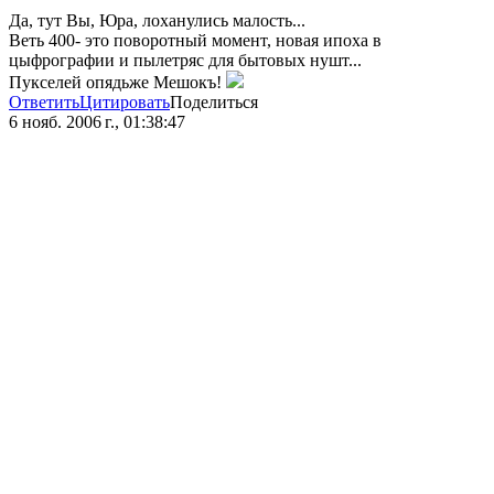
Да, тут Вы, Юра, лоханулись малость...
Веть 400- это поворотный момент, новая ипоха в
цыфрографии и пылетряс для бытовых нушт...
Пукселей опядьже Мешокъ!
Ответить
Цитировать
Поделиться
6 нояб. 2006 г., 01:38:47