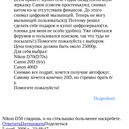
зеркалку Canon (совсем простенькую), снимал
китом из-за отсутстввия финансов. До этого
снимал цифровой мыльницей. Теперь не могу
мыльницей пользоваться:(( Поэтому решил
сделать себе подарок и купит цифрозеркало(т.к.
пленка для меня не особо удобно). Уже обчитался
форумов и пользовался поиском, так что туда не
посылать!:) Помогите пожалуйста с выбором.
Цена покупки должна быть около 25000р.
Для себя выбрал:
Nikon D70(D70s)
Canon 20D (б/у)
Canon 400D
Снимаю все подрят, хочется получше автофокус.
Самому хочется конечно 20D, но стремно брать б/
у.
Помогите пожалуйста!
Подробнее
Nikon D50 глядишь, и на стеклышко боль-менее наскребете.
Ответить
Цитировать
Поделиться
5 нояб. 2006 г., 23:48:47