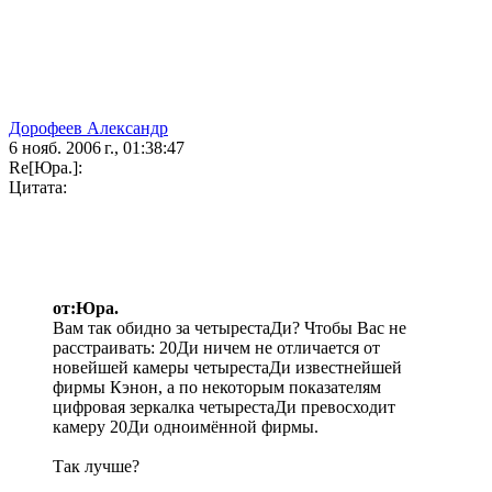
Дорофеев Александр
6 нояб. 2006 г., 01:38:47
Re[Юра.]:
Цитата:
от:Юра.
Вам так обидно за четырестаДи? Чтобы Вас не
расстраивать: 20Ди ничем не отличается от
новейшей камеры четырестаДи известнейшей
фирмы Кэнон, а по некоторым показателям
цифровая зеркалка четырестаДи превосходит
камеру 20Ди одноимённой фирмы.
Так лучше?