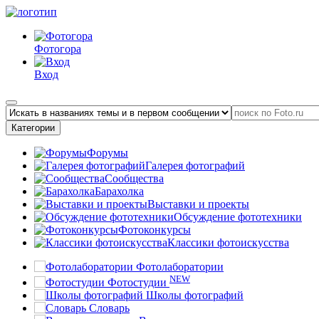
Фотогора
Вход
Категории
Форумы
Галерея фотографий
Сообщества
Барахолка
Выставки и проекты
Обсуждение фототехники
Фотоконкурсы
Классики фотоискусства
Фотолаборатории
NEW
Фотостудии
Школы фотографий
Словарь