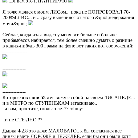
...Я вам это ГАРАНТИРУЮ
Я тоже маялся с моим ЛИСом... пока не ПОПРОБОВАЛ 70-
200Ф4 ЛИС... и .. сразу вылечился от этого &quot;недержания
мочи&quot;
Сейчас, когда из-за видео у меня все больше и больше
прибамбасов набирается, тем более смешно думать о разнице
в каких-нибудь 300 грамм на фоне вот таких вот сооружений:
----------------
---------------
---------------
---------------
Которые я
в свои 55 лет
вожу с собой на своем ЛИСАПЕДЕ...
и в МЕТРО по СТУПЕНЬКАМ затаскиваю..
..а вам, простите, сколько лет?? :ohmy:
..и не СТЫДНО ??
Дырка Ф2.8 это даже МАЛОВАТО.. я бы согласился все
линзы иметь ДОРОЖЕ и ТЯЖЕЛЕЕ, если бы они были хотя