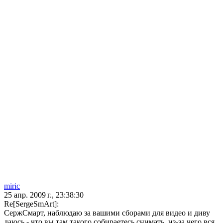
miric
25 апр. 2009 г., 23:38:30
Re[SergeSmArt]:
СержСмарт, наблюдаю за вашими сборами для видео и диву
даюсь - что вы там такого собираетесь снимать, из-за чего вся