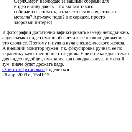
СержСмарт, наблюдаю за вашими сборами для
видео и диву даюсь - что вы там такого
собираетесь снимать, из-за чего вся возня, столько
металла? Арт-хаус поди? (не сарказм, просто
здоровый интерес)
В фотографии достаточно зафиксировать камеру неподвижно,
а для съемки видео нужно обеспечить ее плавное движение -
это сложнее. Поэтому и нужна куча специфического железа.
А внешний монитор нужен, т.к. фокусировка ручная, ее по
экранчику качественно не отследишь. Еще и не каждое стекло
для видео подойдет, нужна мягкая наводка фокуса и мягкий
зум, иначе будет дрожать кадр.
Ответить
Цитировать
Поделиться
26 апр. 2009 г., 16:41:15