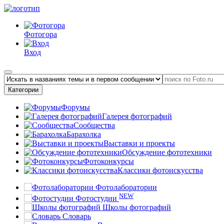
Фотогора
Вход
Категории
Форумы
Галерея фотографий
Сообщества
Барахолка
Выставки и проекты
Обсуждение фототехники
Фотоконкурсы
Классики фотоискусства
Фотолаборатории
NEW
Фотостудии
Школы фотографий
Словарь