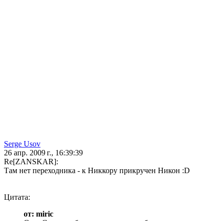
Serge Usov
26 апр. 2009 г., 16:39:39
Re[ZANSKAR]:
Там нет переходника - к Никкору прикручен Никон :D
Цитата:
от: miric