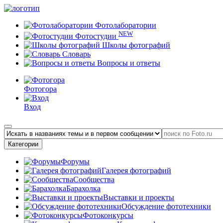
Фотолаборатории
NEW
Фотостудии
Школы фотографий
Словарь
Вопросы и ответы
Фотогора
Вход
Категории
Форумы
Галерея фотографий
Сообщества
Барахолка
Выставки и проекты
Обсуждение фототехники
Фотоконкурсы