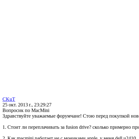
CKuT
25 окт. 2013 г., 23:29:27
Вопросик по MacMini
Здравствуйте уважаемые форумчане! Стою перед покупкой нов
1. Стоит ли переплачивать за fusion drive? сколько примерно при
2. Как macmini работает не с мониками apple, у меня dell u2410