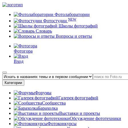
Фотолаборатории
NEW
Фотостудии
Школы фотографий
Словарь
Вопросы и ответы
Фотогора
Вход
Категории
Форумы
Галерея фотографий
Сообщества
Барахолка
Выставки и проекты
Обсуждение фототехники
Фотоконкурсы