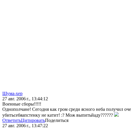
Шума-хер
27 авг. 2006 г., 13:44:12
Военные сборы!!!!!
Однополчане! Сегодня как гром среди ясного неба получил очере
убитьсебяапстенку не катит! :? Мож выпитьйаду??????
Ответить
Цитировать
Поделиться
27 авг. 2006 г., 13:47:22